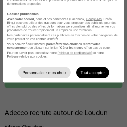
consultation et d'effectuer une présentation personnalisée des offres d'emploi ou
de formations proposées.
Cookies publicitaires
Avec votre accord
, nous et nos partenaires (Facebook,
Google Ads
, Critéo,
Bing,) pouvons utiliser des traceurs pour vous proposer des publicités pour des
offres d’emploi ou des offres de formations personnalisés afin d’augmenter vos
probabilités de trouver rapidement un emploi ou une formation.
Nos partenaires personnalisent ces publicités en fonction de votre navigation, de
votre profil et de vos centres d’intérêt.
Vous pouvez à tout moment
paramétrer vos choix
ou
retirer votre
consentement
en cliquant sur le lien "
Gérer les traceurs
" en bas de page.
DÉPOSEZ VOTRE CV
Pour en savoir plus, consultez notre
Politique de confidentialité
et notre
Rendez votre CV accessible à l’ensemble des
Politique relative aux cookies
.
recruteurs de la CVthèque Hellowork.
Personnaliser mes choix
Tout accepter
Rendre mon CV visible
Adecco recrute autour de Loudun