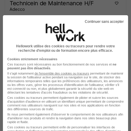
Technicein de Maintenance H/F
Adecco
Continuer sans accepter
Loudun - 86
Intérim
13 - 14 € / heure
Début le 7 juil.
Hellowork utilise des cookies ou traceurs pour rendre votre
Voir l’offre
recherche d’emploi ou de formation encore plus efficace.
plus de 1 mois
Cookies strictement nécessaires
Ces traceurs sont nécessaires au bon fonctionnement de nos services et
ne
peuvent pas être désactivés
.
Il s'agit notamment
de l'ensemble des cookies ou traceurs
permettant de maintenir
sur
1
la session de l'utilisateur active pendant sa navigation sur le site, de stocker des
informations temporaires telles que les préférences des utilisateurs, les annonces
ou les offres vues, gérer les processus d'identification de l'utilisateur, vérifier s'il
est connecté ou non, et plus globalement garantir la sécurité du site web en
détectant les tentatives d'accès frauduleux ou les violations de sécurité.
Ces cookies ou traceurs permettent également de piloter et suivre les sources
d'acquisition d'audience en utilisant un identifiant unique permettant de comprendre
comment nos utilisateurs naviguent sur nos sites et nos applications en fonction
Élargissez votre recherche chez
Adecco
ou à
Loudun
des différentes sources de trafic.
Ils nous permettent également d’observer le comportement de nos utilisateurs afin
Entreprise Adecco
Emploi Loudun
d'améliorer nos produits et rendre la navigation dans nos sites beaucoup plus
rapide et fluide.
Entreprise Loudun
Ces cookies ou traceurs permettent enfin de personnaliser les interfaces de