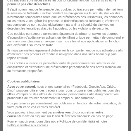
Agent de Production H/F
Ces traceurs sont nécessaires au bon fonctionnement de nos services et
ne
peuvent pas être désactivés
.
Adecco
Il s'agit notamment
de l'ensemble des cookies ou traceurs
permettant de maintenir
la session de l'utilisateur active pendant sa navigation sur le site, de stocker des
informations temporaires telles que les préférences des utilisateurs, les annonces
Ingrandes - 86
Intérim
2 052 - 2 152 € / mois
ou les offres vues, gérer les processus d'identification de l'utilisateur, vérifier s'il
est connecté ou non, et plus globalement garantir la sécurité du site web en
détectant les tentatives d'accès frauduleux ou les violations de sécurité.
Début le 9 juil.
Ces cookies ou traceurs permettent également de piloter et suivre les sources
d'acquisition d'audience en utilisant un identifiant unique permettant de comprendre
comment nos utilisateurs naviguent sur nos sites et nos applications en fonction
des différentes sources de trafic.
Voir l’offre
il y a 27 jours
Ils nous permettent également d’observer le comportement de nos utilisateurs afin
d'améliorer nos produits et rendre la navigation dans nos sites beaucoup plus
rapide et fluide.
Ces cookies ou traceurs permettent enfin de personnaliser les interfaces de
consultation et d'effectuer une présentation personnalisée des offres d'emploi ou
de formations proposées.
sur
1
Cookies publicitaires
Avec votre accord
, nous et nos partenaires (Facebook,
Google Ads
, Critéo,
Bing,) pouvons utiliser des traceurs pour vous proposer des publicités pour des
offres d’emploi ou des offres de formations personnalisés afin d’augmenter vos
probabilités de trouver rapidement un emploi ou une formation.
Nos partenaires personnalisent ces publicités en fonction de votre navigation, de
Élargissez votre recherche chez
Adecco
ou à
votre profil et de vos centres d’intérêt.
Ingrandes
Vous pouvez à tout moment
paramétrer vos choix
ou
retirer votre
consentement
en cliquant sur le lien "
Gérer les traceurs
" en bas de page.
Entreprise Adecco
Emploi Ingrandes
Pour en savoir plus, consultez notre
Politique de confidentialité
et notre
Politique relative aux cookies
.
Entreprise Ingrandes