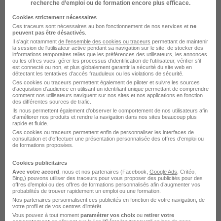
recherche d’emploi ou de formation encore plus efficace.
Cookies strictement nécessaires
Professeur de Guitare à Villiers-Sur-
Ces traceurs sont nécessaires au bon fonctionnement de nos services et
ne
peuvent pas être désactivés
.
Marne H/F
Il s'agit notamment
de l'ensemble des cookies ou traceurs
permettant de maintenir
Acadomia
la session de l'utilisateur active pendant sa navigation sur le site, de stocker des
informations temporaires telles que les préférences des utilisateurs, les annonces
ou les offres vues, gérer les processus d'identification de l'utilisateur, vérifier s'il
est connecté ou non, et plus globalement garantir la sécurité du site web en
Villiers-sur-Marne - 94
CDD
détectant les tentatives d'accès frauduleux ou les violations de sécurité.
Ces cookies ou traceurs permettent également de piloter et suivre les sources
18,75 - 25,25 € / heure
1 an
d'acquisition d'audience en utilisant un identifiant unique permettant de comprendre
comment nos utilisateurs naviguent sur nos sites et nos applications en fonction
des différentes sources de trafic.
Ils nous permettent également d’observer le comportement de nos utilisateurs afin
Voir l’offre
d'améliorer nos produits et rendre la navigation dans nos sites beaucoup plus
il y a 16 jours
rapide et fluide.
Ces cookies ou traceurs permettent enfin de personnaliser les interfaces de
consultation et d'effectuer une présentation personnalisée des offres d'emploi ou
de formations proposées.
sur
1
Cookies publicitaires
Avec votre accord
, nous et nos partenaires (Facebook,
Google Ads
, Critéo,
Bing,) pouvons utiliser des traceurs pour vous proposer des publicités pour des
offres d’emploi ou des offres de formations personnalisés afin d’augmenter vos
probabilités de trouver rapidement un emploi ou une formation.
Nos partenaires personnalisent ces publicités en fonction de votre navigation, de
votre profil et de vos centres d’intérêt.
Élargissez votre recherche chez
Acadomia
ou à
Vous pouvez à tout moment
paramétrer vos choix
ou
retirer votre