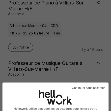
Professeur de Piano à Villiers-Sur-
Marne H/F
Acadomia
Villiers-sur-Marne - 94
CDD
18,75 - 25,25 € / heure
1 an
Voir l’offre
il y a 16 jours
Professeur de Musique Guitare à
Villiers-Sur-Marne H/F
Acadomia
Villiers-sur-Marne - 94
CDD
Continuer sans accepter
18,75 - 25,25 € / heure
1 an
Voir l’offre
Hellowork utilise des cookies ou traceurs pour rendre votre
il y a 16 jours