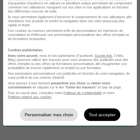
d'acquisition d'audience en utilisant un identifiant unique permettant de comprendre
comment nos utilisateurs naviguent sur nos sites et nos applications en fonction
Entreprise Acadomia
des différentes sources de trafic.
Emploi Chef de protocole funéraire
Ils nous permettent également d’observer le comportement de nos utilisateurs afin
d'améliorer nos produits et rendre la navigation dans nos sites beaucoup plus
Entreprise Chef de protocole funéraire
rapide et fluide.
Ces cookies ou traceurs permettent enfin de personnaliser les interfaces de
consultation et d'effectuer une présentation personnalisée des offres d'emploi ou
de formations proposées.
Cookies publicitaires
Avec votre accord
, nous et nos partenaires (Facebook,
Google Ads
, Critéo,
Bing,) pouvons utiliser des traceurs pour vous proposer des publicités pour des
offres d’emploi ou des offres de formations personnalisés afin d’augmenter vos
probabilités de trouver rapidement un emploi ou une formation.
Nos partenaires personnalisent ces publicités en fonction de votre navigation, de
votre profil et de vos centres d’intérêt.
Vous pouvez à tout moment
paramétrer vos choix
ou
retirer votre
DÉPOSEZ VOTRE CV
consentement
en cliquant sur le lien "
Gérer les traceurs
" en bas de page.
Rendez votre CV accessible à l’ensemble des
Pour en savoir plus, consultez notre
Politique de confidentialité
et notre
Politique relative aux cookies
.
recruteurs de la CVthèque Hellowork.
Rendre mon CV visible
Personnaliser mes choix
Tout accepter