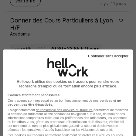
Voir l’offre
il y a 11 jours
Donner des Cours Particuliers à Lyon
H/F
Acadomia
Lyon - 69
CDD
20,30 - 23,85 € / heure
Continuer sans accepter
Voir l’offre
il y a 12 jours
Hellowork utilise des cookies ou traceurs pour rendre votre
recherche d’emploi ou de formation encore plus efficace.
sur
1
Cookies strictement nécessaires
Ces traceurs sont nécessaires au bon fonctionnement de nos services et
ne
peuvent pas être désactivés
.
Il s'agit notamment
de l'ensemble des cookies ou traceurs
permettant de maintenir
la session de l'utilisateur active pendant sa navigation sur le site, de stocker des
informations temporaires telles que les préférences des utilisateurs, les annonces
ou les offres vues, gérer les processus d'identification de l'utilisateur, vérifier s'il
est connecté ou non, et plus globalement garantir la sécurité du site web en
Élargissez votre recherche de
Chef de protocole
détectant les tentatives d'accès frauduleux ou les violations de sécurité.
funéraire
chez
Acadomia
Ces cookies ou traceurs permettent également de piloter et suivre les sources