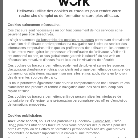
Rendre mon CV visible
Hellowork utilise des cookies ou traceurs pour rendre votre
recherche d’emploi ou de formation encore plus efficace.
Cookies strictement nécessaires
Ces traceurs sont nécessaires au bon fonctionnement de nos services et
ne
peuvent pas être désactivés
.
Il s'agit notamment
de l'ensemble des cookies ou traceurs
permettant de maintenir
la session de l'utilisateur active pendant sa navigation sur le site, de stocker des
Azaé recrute autour de Orchies
informations temporaires telles que les préférences des utilisateurs, les annonces
ou les offres vues, gérer les processus d'identification de l'utilisateur, vérifier s'il
est connecté ou non, et plus globalement garantir la sécurité du site web en
détectant les tentatives d'accès frauduleux ou les violations de sécurité.
Azaé Croix
Ces cookies ou traceurs permettent également de piloter et suivre les sources
d'acquisition d'audience en utilisant un identifiant unique permettant de comprendre
Azaé Douai
comment nos utilisateurs naviguent sur nos sites et nos applications en fonction
des différentes sources de trafic.
Ils nous permettent également d’observer le comportement de nos utilisateurs afin
Azaé Dunkerque
d'améliorer nos produits et rendre la navigation dans nos sites beaucoup plus
rapide et fluide.
Azaé Lille
Ces cookies ou traceurs permettent enfin de personnaliser les interfaces de
consultation et d'effectuer une présentation personnalisée des offres d'emploi ou
de formations proposées.
Azaé Marcq-en-Barœul
Cookies publicitaires
Azaé Mons-en-Barœul
Avec votre accord
, nous et nos partenaires (Facebook,
Google Ads
, Critéo,
Bing,) pouvons utiliser des traceurs pour vous proposer des publicités pour des
Voir plus
offres d’emploi ou des offres de formations personnalisés afin d’augmenter vos
probabilités de trouver rapidement un emploi ou une formation.