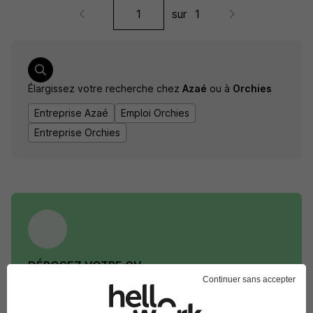
sur
1
Élargissez votre recherche chez
Azaé
ou à
Orchies
Entreprise Azaé
Emploi Orchies
Entreprise Orchies
DÉPOSEZ VOTRE CV
Continuer sans accepter
Rendez votre CV accessible à l’ensemble des
recruteurs de la CVthèque Hellowork.