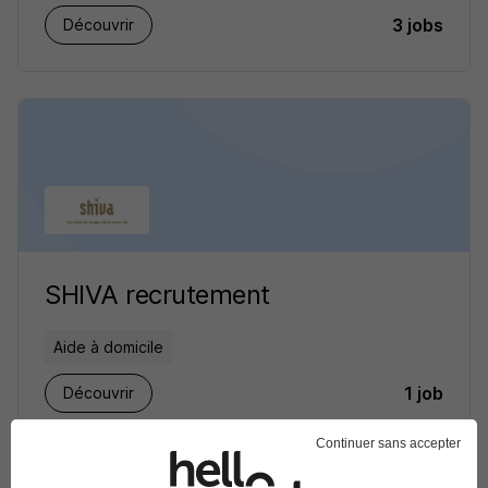
3 jobs
Découvrir
SHIVA recrutement
Aide à domicile
1 job
Découvrir
Continuer sans accepter