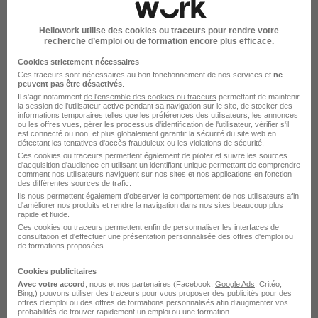
Hellowork utilise des cookies ou traceurs pour rendre votre
recherche d’emploi ou de formation encore plus efficace.
Cookies strictement nécessaires
Ces traceurs sont nécessaires au bon fonctionnement de nos services et
ne
peuvent pas être désactivés
.
Il s'agit notamment
de l'ensemble des cookies ou traceurs
permettant de maintenir
la session de l'utilisateur active pendant sa navigation sur le site, de stocker des
Groupe Cerba Healthcare
informations temporaires telles que les préférences des utilisateurs, les annonces
ou les offres vues, gérer les processus d'identification de l'utilisateur, vérifier s'il
recrutement
est connecté ou non, et plus globalement garantir la sécurité du site web en
détectant les tentatives d'accès frauduleux ou les violations de sécurité.
Ces cookies ou traceurs permettent également de piloter et suivre les sources
d'acquisition d'audience en utilisant un identifiant unique permettant de comprendre
Professions médicales
comment nos utilisateurs naviguent sur nos sites et nos applications en fonction
des différentes sources de trafic.
Ils nous permettent également d’observer le comportement de nos utilisateurs afin
1 job
Découvrir
d'améliorer nos produits et rendre la navigation dans nos sites beaucoup plus
rapide et fluide.
Ces cookies ou traceurs permettent enfin de personnaliser les interfaces de
consultation et d'effectuer une présentation personnalisée des offres d'emploi ou
de formations proposées.
Cookies publicitaires
Avec votre accord
, nous et nos partenaires (Facebook,
Google Ads
, Critéo,
Bing,) pouvons utiliser des traceurs pour vous proposer des publicités pour des
offres d’emploi ou des offres de formations personnalisés afin d’augmenter vos
probabilités de trouver rapidement un emploi ou une formation.