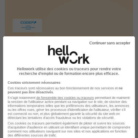
Continuer sans accepter
COGEP GROUPE recrutement
Conseil - Finance - Audit
Hellowork utilise des cookies ou traceurs pour rendre votre
recherche d’emploi ou de formation encore plus efficace.
1 job
Découvrir
Cookies strictement nécessaires
Ces traceurs sont nécessaires au bon fonctionnement de nos services et
ne
peuvent pas être désactivés
.
Il s'agit notamment
de l'ensemble des cookies ou traceurs
permettant de maintenir
la session de l'utilisateur active pendant sa navigation sur le site, de stocker des
informations temporaires telles que les préférences des utilisateurs, les annonces
ou les offres vues, gérer les processus d'identification de l'utilisateur, vérifier s'il
est connecté ou non, et plus globalement garantir la sécurité du site web en
détectant les tentatives d'accès frauduleux ou les violations de sécurité.
Ces cookies ou traceurs permettent également de piloter et suivre les sources
d'acquisition d'audience en utilisant un identifiant unique permettant de comprendre
comment nos utilisateurs naviguent sur nos sites et nos applications en fonction
des différentes sources de trafic.