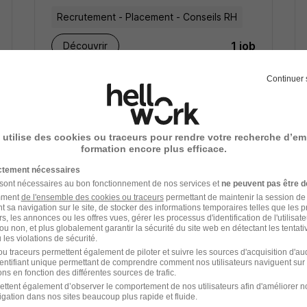
Recrutement - Placement - Conseils RH
1 job
Découvrir
Continuer 
 utilise des cookies ou traceurs pour rendre votre recherche d’em
formation encore plus efficace.
ictement nécessaires
 sont nécessaires au bon fonctionnement de nos services et
ne peuvent pas être d
amment
de l'ensemble des cookies ou traceurs
permettant de maintenir la session de l
t sa navigation sur le site, de stocker des informations temporaires telles que les 
Formavenir et Recrutement
rs, les annonces ou les offres vues, gérer les processus d'identification de l'utilisateur,
ou non, et plus globalement garantir la sécurité du site web en détectant les tentati
recrutement
les violations de sécurité.
u traceurs permettent également de piloter et suivre les sources d'acquisition d'a
identifiant unique permettant de comprendre comment nos utilisateurs naviguent sur 
ns en fonction des différentes sources de trafic.
Enseignement - Apprentissage -
ettent également d’observer le comportement de nos utilisateurs afin d'améliorer no
Formation
igation dans nos sites beaucoup plus rapide et fluide.
1 job
Découvrir