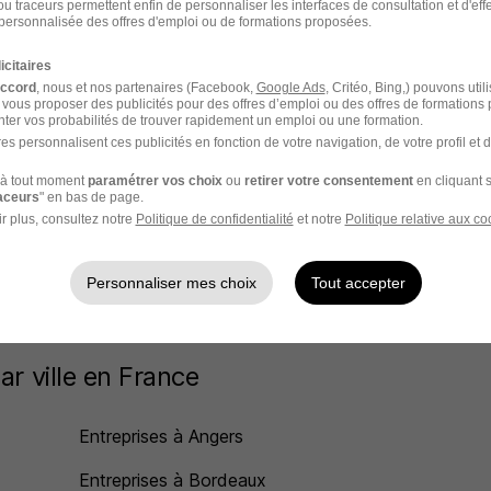
u traceurs permettent enfin de personnaliser les interfaces de consultation et d'eff
personnalisée des offres d'emploi ou de formations proposées.
icitaires
accord
, nous et nos partenaires (Facebook,
Google Ads
, Critéo, Bing,) pouvons util
 vous proposer des publicités pour des offres d’emploi ou des offres de formations
ter vos probabilités de trouver rapidement un emploi ou une formation.
es personnalisent ces publicités en fonction de votre navigation, de votre profil et 
le plus à Marconnelle
à tout moment
paramétrer vos choix
ou
retirer votre consentement
en cliquant s
raceurs
" en bas de page.
r plus, consultez notre
Politique de confidentialité
et notre
Politique relative aux co
Groupement Mousquetaires Recrutement
Marconnelle
Personnaliser mes choix
Tout accepter
Actiale Recrutement Marconnelle
ar ville en France
Entreprises à Angers
Entreprises à Bordeaux