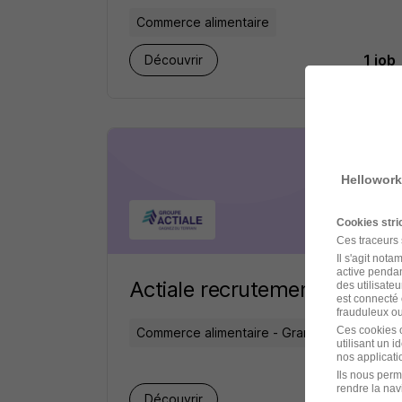
Commerce alimentaire
1 job
Découvrir
Hellowork
Cookies str
Ces traceurs
Il s'agit not
active pendan
Actiale recrutement
des utilisateu
est connecté 
frauduleux ou 
Ces cookies o
Commerce alimentaire - Grande
utilisant un 
distribution
nos applicatio
Ils nous perm
rendre la nav
1 job
Découvrir