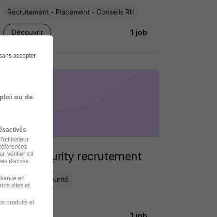
Recrutement - Placement - Conseils RH
1 job
Découvrir
sans accepter
ploi ou de
ésactivés
.
'utilisateur
préférences
Seris Security recrutement
 vérifier s'il
ves d'accès
udience en
Services / Sécurité
nos sites et
s produits et
1 job
Découvrir