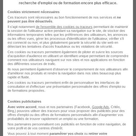
recherche d’emploi ou de formation encore plus efficace.
Cookies strictement nécessaires
Ces traceurs sont nécessaires au bon fonctionnement de nos services et
ne
peuvent pas être désactivés
.
Il s'agit notamment
de l'ensemble des cookies ou traceurs
permettant de maintenir
la session de l'utilisateur active pendant sa navigation sur le site, de stocker des
informations temporaires telles que les préférences des utilisateurs, les annonces
ou les offres vues, gérer les processus d'identification de l'utilisateur, vérifier s'il
SHIVA recrutement
est connecté ou non, et plus globalement garantir la sécurité du site web en
détectant les tentatives d'accès frauduleux ou les violations de sécurité.
Ces cookies ou traceurs permettent également de piloter et suivre les sources
Aide à domicile
d'acquisition d'audience en utilisant un identifiant unique permettant de comprendre
comment nos utilisateurs naviguent sur nos sites et nos applications en fonction
des différentes sources de trafic.
1 job
Découvrir
Ils nous permettent également d’observer le comportement de nos utilisateurs afin
d'améliorer nos produits et rendre la navigation dans nos sites beaucoup plus
rapide et fluide.
Ces cookies ou traceurs permettent enfin de personnaliser les interfaces de
consultation et d'effectuer une présentation personnalisée des offres d'emploi ou
de formations proposées.
Cookies publicitaires
Avec votre accord
, nous et nos partenaires (Facebook,
Google Ads
, Critéo,
Bing,) pouvons utiliser des traceurs pour vous proposer des publicités pour des
offres d’emploi ou des offres de formations personnalisés afin d’augmenter vos
probabilités de trouver rapidement un emploi ou une formation.
Nos partenaires personnalisent ces publicités en fonction de votre navigation, de
votre profil et de vos centres d’intérêt.
Vous pouvez à tout moment
paramétrer vos choix
ou
retirer votre