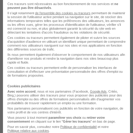
Ces traceurs sont nécessaires au bon fonctionnement de nos services et
ne
peuvent pas être désactivés
.
Il s'agit notamment
de l'ensemble des cookies ou traceurs
permettant de maintenir
la session de l'utilisateur active pendant sa navigation sur le site, de stocker des
informations temporaires telles que les préférences des utilisateurs, les annonces
ou les offres vues, gérer les processus d'identification de l'utilisateur, vérifier s'il
est connecté ou non, et plus globalement garantir la sécurité du site web en
détectant les tentatives d'accès frauduleux ou les violations de sécurité.
Ces cookies ou traceurs permettent également de piloter et suivre les sources
d'acquisition d'audience en utilisant un identifiant unique permettant de comprendre
Jober Group recrutement
comment nos utilisateurs naviguent sur nos sites et nos applications en fonction
des différentes sources de trafic.
Ils nous permettent également d’observer le comportement de nos utilisateurs afin
d'améliorer nos produits et rendre la navigation dans nos sites beaucoup plus
Recrutement - Placement - Conseils RH
rapide et fluide.
Ces cookies ou traceurs permettent enfin de personnaliser les interfaces de
consultation et d'effectuer une présentation personnalisée des offres d'emploi ou
1 job
Découvrir
de formations proposées.
Cookies publicitaires
Avec votre accord
, nous et nos partenaires (Facebook,
Google Ads
, Critéo,
Bing,) pouvons utiliser des traceurs pour vous proposer des publicités pour des
offres d’emploi ou des offres de formations personnalisés afin d’augmenter vos
probabilités de trouver rapidement un emploi ou une formation.
Nos partenaires personnalisent ces publicités en fonction de votre navigation, de
votre profil et de vos centres d’intérêt.
Vous pouvez à tout moment
paramétrer vos choix
ou
retirer votre
consentement
en cliquant sur le lien "
Gérer les traceurs
" en bas de page.
Pour en savoir plus, consultez notre
Politique de confidentialité
et notre
Politique relative aux cookies
.