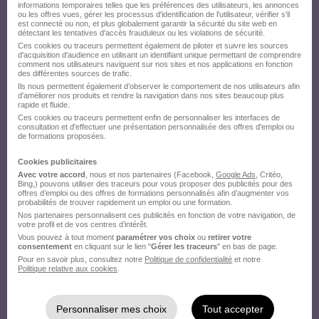
informations temporaires telles que les préférences des utilisateurs, les annonces
ou les offres vues, gérer les processus d'identification de l'utilisateur, vérifier s'il
est connecté ou non, et plus globalement garantir la sécurité du site web en
détectant les tentatives d'accès frauduleux ou les violations de sécurité.
Ces cookies ou traceurs permettent également de piloter et suivre les sources
d'acquisition d'audience en utilisant un identifiant unique permettant de comprendre
comment nos utilisateurs naviguent sur nos sites et nos applications en fonction
des différentes sources de trafic.
Ils nous permettent également d’observer le comportement de nos utilisateurs afin
d'améliorer nos produits et rendre la navigation dans nos sites beaucoup plus
rapide et fluide.
Ces cookies ou traceurs permettent enfin de personnaliser les interfaces de
consultation et d'effectuer une présentation personnalisée des offres d'emploi ou
de formations proposées.
Cookies publicitaires
Avec votre accord
, nous et nos partenaires (Facebook,
Google Ads
, Critéo,
Bing,) pouvons utiliser des traceurs pour vous proposer des publicités pour des
offres d’emploi ou des offres de formations personnalisés afin d’augmenter vos
probabilités de trouver rapidement un emploi ou une formation.
Nos partenaires personnalisent ces publicités en fonction de votre navigation, de
votre profil et de vos centres d’intérêt.
Vous pouvez à tout moment
paramétrer vos choix
ou
retirer votre
consentement
en cliquant sur le lien "
Gérer les traceurs
" en bas de page.
Pour en savoir plus, consultez notre
Politique de confidentialité
et notre
Politique relative aux cookies
.
Personnaliser mes choix
Tout accepter