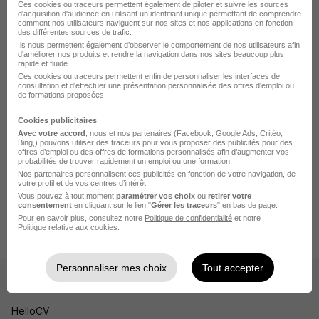
Job Corbeil-Essonnes
Ces cookies ou traceurs permettent également de piloter et suivre les sources
d'acquisition d'audience en utilisant un identifiant unique permettant de comprendre
comment nos utilisateurs naviguent sur nos sites et nos applications en fonction
Job Massy
des différentes sources de trafic.
Ils nous permettent également d’observer le comportement de nos utilisateurs afin
Job Montgeron
d'améliorer nos produits et rendre la navigation dans nos sites beaucoup plus
rapide et fluide.
Ces cookies ou traceurs permettent enfin de personnaliser les interfaces de
Job Brétigny-sur-Orge
consultation et d'effectuer une présentation personnalisée des offres d'emploi ou
de formations proposées.
Voir plus
Cookies publicitaires
Avec votre accord
, nous et nos partenaires (Facebook,
Google Ads
, Critéo,
Bing,) pouvons utiliser des traceurs pour vous proposer des publicités pour des
offres d’emploi ou des offres de formations personnalisés afin d’augmenter vos
Accueil
Job
Job Longjumeau
probabilités de trouver rapidement un emploi ou une formation.
Nos partenaires personnalisent ces publicités en fonction de votre navigation, de
Job Informatique Longjumeau
votre profil et de vos centres d’intérêt.
Vous pouvez à tout moment
paramétrer vos choix
ou
retirer votre
Job Analyste d'exploitation Longjumeau
consentement
en cliquant sur le lien "
Gérer les traceurs
" en bas de page.
Pour en savoir plus, consultez notre
Politique de confidentialité
et notre
Analyste d'Exploitation Applicative - Intersport H/F
Politique relative aux cookies
.
Personnaliser mes choix
Tout accepter
Les sites
HelloCV