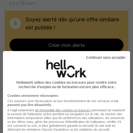
il y a 28 jours
Soyez alerté dès qu'une offre similaire
est publiée !
Créer mon alerte
Continuer sans accepter
Recherches similaires
Hellowork utilise des cookies ou traceurs pour rendre votre
recherche d’emploi ou de formation encore plus efficace.
Job Analyste d'exploitation
Cookies strictement nécessaires
Job Informatique
Ces traceurs sont nécessaires au bon fonctionnement de nos services et
ne
peuvent pas être désactivés
.
Il s'agit notamment
de l'ensemble des cookies ou traceurs
permettant de maintenir
Job Étampes
la session de l'utilisateur active pendant sa navigation sur le site, de stocker des
informations temporaires telles que les préférences des utilisateurs, les annonces
ou les offres vues, gérer les processus d'identification de l'utilisateur, vérifier s'il
Job Dourdan
est connecté ou non, et plus globalement garantir la sécurité du site web en
détectant les tentatives d'accès frauduleux ou les violations de sécurité.