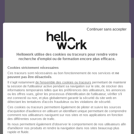
Continuer sans accepter
Hellowork utilise des cookies ou traceurs pour rendre votre
recherche d’emploi ou de formation encore plus efficace.
Cookies strictement nécessaires
Ces traceurs sont nécessaires au bon fonctionnement de nos services et
ne
Ces offres pourraient aussi
peuvent pas être désactivés
.
Il s'agit notamment
de l'ensemble des cookies ou traceurs
permettant de maintenir
vous intéresser
la session de l'utilisateur active pendant sa navigation sur le site, de stocker des
informations temporaires telles que les préférences des utilisateurs, les annonces
ou les offres vues, gérer les processus d'identification de l'utilisateur, vérifier s'il
est connecté ou non, et plus globalement garantir la sécurité du site web en
détectant les tentatives d'accès frauduleux ou les violations de sécurité.
Ces cookies ou traceurs permettent également de piloter et suivre les sources
d'acquisition d'audience en utilisant un identifiant unique permettant de comprendre
comment nos utilisateurs naviguent sur nos sites et nos applications en fonction
des différentes sources de trafic.
Ils nous permettent également d’observer le comportement de nos utilisateurs afin
Chauffeur SPL Régional Nuit H/F
d'améliorer nos produits et rendre la navigation dans nos sites beaucoup plus
rapide et fluide.