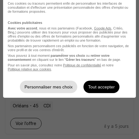
Mauffrey
Ces cookies ou traceurs permettent enfin de personnaliser les interfaces de
consultation et d'effectuer une présentation personnalisée des offres d'emploi ou
de formations proposées.
Meung-sur-Loire - 45
CDI
Cookies publicitaires
Avec votre accord
, nous et nos partenaires (Facebook,
Google Ads
, Critéo,
Bing,) pouvons utiliser des traceurs pour vous proposer des publicités pour des
Voir l’offre
il y a 9 jours
offres d’emploi ou des offres de formations personnalisés afin d’augmenter vos
probabilités de trouver rapidement un emploi ou une formation.
Nos partenaires personnalisent ces publicités en fonction de votre navigation, de
votre profil et de vos centres d’intérêt.
Vous pouvez à tout moment
paramétrer vos choix
ou
retirer votre
consentement
en cliquant sur le lien "
Gérer les traceurs
" en bas de page.
Pour en savoir plus, consultez notre
Politique de confidentialité
et notre
Politique relative aux cookies
.
Conducteur PL Polyvalent H/F
Personnaliser mes choix
Tout accepter
Groupe Berto
Orléans - 45
CDI
Voir l’offre
il y a 5 jours