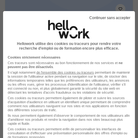
Continuer sans accepter
Formateur Assistant Juridique H/F
MEWO campus des métiers
Hellowork utilise des cookies ou traceurs pour rendre votre
recherche d’emploi ou de formation encore plus efficace.
Mulhouse - 68
CDD
Temps partiel
Cookies strictement nécessaires
25 - 35 € / heure
Ces traceurs sont nécessaires au bon fonctionnement de nos services et
ne
peuvent pas être désactivés
.
Il s'agit notamment
de l'ensemble des cookies ou traceurs
permettant de maintenir
Voir l’offre
la session de l'utilisateur active pendant sa navigation sur le site, de stocker des
il y a 18 jours
informations temporaires telles que les préférences des utilisateurs, les annonces
ou les offres vues, gérer les processus d'identification de l'utilisateur, vérifier s'il
est connecté ou non, et plus globalement garantir la sécurité du site web en
détectant les tentatives d'accès frauduleux ou les violations de sécurité.
Ces cookies ou traceurs permettent également de piloter et suivre les sources
d'acquisition d'audience en utilisant un identifiant unique permettant de comprendre
comment nos utilisateurs naviguent sur nos sites et nos applications en fonction
des différentes sources de trafic.
Ils nous permettent également d’observer le comportement de nos utilisateurs afin
Formateur en Matières Générales H/F
d'améliorer nos produits et rendre la navigation dans nos sites beaucoup plus
rapide et fluide.
MEWO campus des métiers
Ces cookies ou traceurs permettent enfin de personnaliser les interfaces de
consultation et d'effectuer une présentation personnalisée des offres d'emploi ou
de formations proposées.