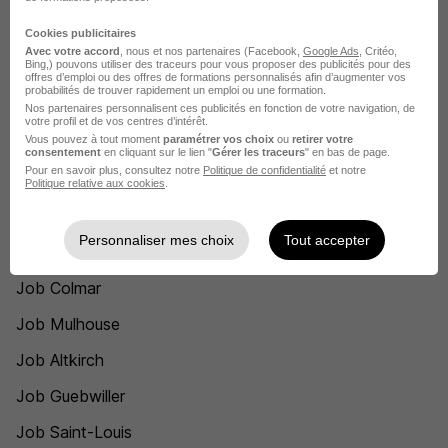
Mulhouse - 68
CDD
23,50 - 28 € / heure
Cookies publicitaires
Avec votre accord
, nous et nos partenaires (Facebook,
Google Ads
, Critéo,
Voir l’offre
Bing,) pouvons utiliser des traceurs pour vous proposer des publicités pour des
il y a 26 jours
offres d’emploi ou des offres de formations personnalisés afin d’augmenter vos
probabilités de trouver rapidement un emploi ou une formation.
Nos partenaires personnalisent ces publicités en fonction de votre navigation, de
votre profil et de vos centres d’intérêt.
Vous pouvez à tout moment
paramétrer vos choix
ou
retirer votre
consentement
en cliquant sur le lien "
Gérer les traceurs
" en bas de page.
Recherches similaires
Pour en savoir plus, consultez notre
Politique de confidentialité
et notre
Politique relative aux cookies
.
Job Formateur
Personnaliser mes choix
Tout accepter
Job Formation
Job Colmar
Job Mulhouse
Job Altkirch
Job Guebwiller
Job Saint-Louis