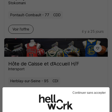
Stokomani
Pontault-Combault - 77
CDD
Voir l’offre
il y a 25 jours
Hôte de Caisse et d'Accueil H/F
Intersport
Herblay-sur-Seine - 95
CDI
Continuer sans accepter
Voir l’offre
il y a 15 jours