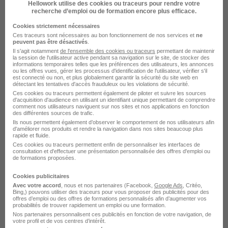
Hellowork utilise des cookies ou traceurs pour rendre votre
recherche d’emploi ou de formation encore plus efficace.
Cookies strictement nécessaires
Employé de Rayon Non Alimentaire
Ces traceurs sont nécessaires au bon fonctionnement de nos services et
ne
peuvent pas être désactivés
.
H/F
Il s'agit notamment
de l'ensemble des cookies ou traceurs
permettant de maintenir
la session de l'utilisateur active pendant sa navigation sur le site, de stocker des
Carrefour
informations temporaires telles que les préférences des utilisateurs, les annonces
ou les offres vues, gérer les processus d'identification de l'utilisateur, vérifier s'il
est connecté ou non, et plus globalement garantir la sécurité du site web en
Rambouillet - 78
CDI
1 859,92 € / mois
détectant les tentatives d'accès frauduleux ou les violations de sécurité.
Ces cookies ou traceurs permettent également de piloter et suivre les sources
d'acquisition d'audience en utilisant un identifiant unique permettant de comprendre
comment nos utilisateurs naviguent sur nos sites et nos applications en fonction
Voir l’offre
des différentes sources de trafic.
il y a 6 jours
Ils nous permettent également d’observer le comportement de nos utilisateurs afin
d'améliorer nos produits et rendre la navigation dans nos sites beaucoup plus
rapide et fluide.
Ces cookies ou traceurs permettent enfin de personnaliser les interfaces de
consultation et d'effectuer une présentation personnalisée des offres d'emploi ou
de formations proposées.
Cookies publicitaires
Employé de Restauration - Vélizy-
Avec votre accord
, nous et nos partenaires (Facebook,
Google Ads
, Critéo,
Bing,) pouvons utiliser des traceurs pour vous proposer des publicités pour des
Villacoublay 78 H/F
offres d’emploi ou des offres de formations personnalisés afin d’augmenter vos
Convivio
probabilités de trouver rapidement un emploi ou une formation.
Nos partenaires personnalisent ces publicités en fonction de votre navigation, de
votre profil et de vos centres d’intérêt.