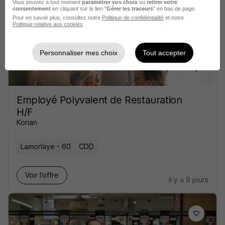
Vélizy-Villacoublay - 78
CDI
Vous pouvez à tout moment
paramétrer vos choix
ou
retirer votre
consentement
en cliquant sur le lien "
Gérer les traceurs
" en bas de page.
Pour en savoir plus, consultez notre
Politique de confidentialité
et notre
Politique relative aux cookies
.
Voir l’offre
il y a 23 jours
Personnaliser mes choix
Tout accepter
Employé Polyvalent de Restauration
H/F
Korian
Lamorlaye - 60
CDD
Voir l’offre
il y a 9 jours