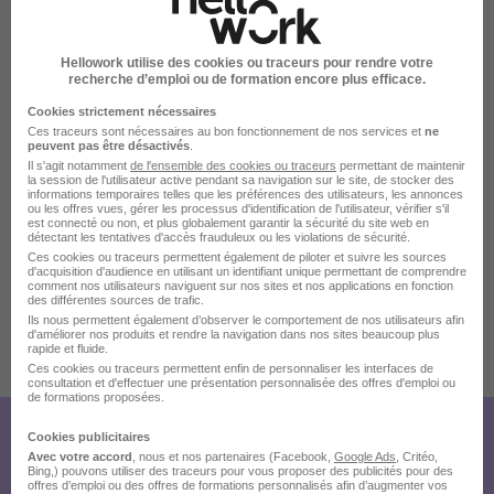
Hellowork utilise des cookies ou traceurs pour rendre votre
recherche d’emploi ou de formation encore plus efficace.
La carte
Cookies strictement nécessaires
Les Cinq Chemins
Ces traceurs sont nécessaires au bon fonctionnement de nos services et
ne
peuvent pas être désactivés
.
5 de plus
56520 Guidel
Il s'agit notamment
de l'ensemble des cookies ou traceurs
permettant de maintenir
la session de l'utilisateur active pendant sa navigation sur le site, de stocker des
informations temporaires telles que les préférences des utilisateurs, les annonces
ou les offres vues, gérer les processus d'identification de l'utilisateur, vérifier s'il
est connecté ou non, et plus globalement garantir la sécurité du site web en
détectant les tentatives d'accès frauduleux ou les violations de sécurité.
Localiser le poste
Ces cookies ou traceurs permettent également de piloter et suivre les sources
d'acquisition d'audience en utilisant un identifiant unique permettant de comprendre
comment nos utilisateurs naviguent sur nos sites et nos applications en fonction
des différentes sources de trafic.
Ils nous permettent également d’observer le comportement de nos utilisateurs afin
d'améliorer nos produits et rendre la navigation dans nos sites beaucoup plus
rapide et fluide.
Publiée le 13/07/2026 - Réf : AROXMQATVOZAPY736
Ces cookies ou traceurs permettent enfin de personnaliser les interfaces de
consultation et d'effectuer une présentation personnalisée des offres d'emploi ou
de formations proposées.
Cookies publicitaires
Créez votre compte Hellowork et
Avec votre accord
, nous et nos partenaires (Facebook,
Google Ads
, Critéo,
Bing,) pouvons utiliser des traceurs pour vous proposer des publicités pour des
envoyez votre candidature !
offres d’emploi ou des offres de formations personnalisés afin d’augmenter vos