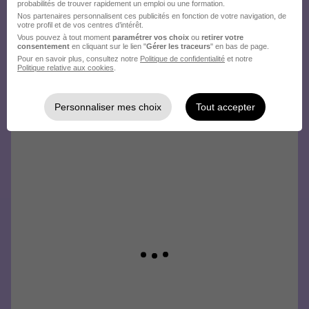
probabilités de trouver rapidement un emploi ou une formation.
Nos partenaires personnalisent ces publicités en fonction de votre navigation, de
votre profil et de vos centres d’intérêt.
Vous pouvez à tout moment
paramétrer vos choix
ou
retirer votre
consentement
en cliquant sur le lien "
Gérer les traceurs
" en bas de page.
Pour en savoir plus, consultez notre
Politique de confidentialité
et notre
Politique relative aux cookies
.
Personnaliser mes choix
Tout accepter