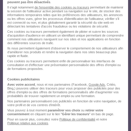
peuvent pas être désactivés
.
Il s'agit notamment
de l'ensemble des cookies ou traceurs
permettant de maintenir
la session de l'utilisateur active pendant sa navigation sur le site, de stocker des
informations temporaires telles que les préférences des utilisateurs, les annonces
ou les offres vues, gérer les processus d'identification de l'utilisateur, vérifier s'il
est connecté ou non, et plus globalement garantir la sécurité du site web en
détectant les tentatives d'accès frauduleux ou les violations de sécurité.
Ces cookies ou traceurs permettent également de piloter et suivre les sources
d'acquisition d'audience en utilisant un identifiant unique permettant de comprendre
comment nos utilisateurs naviguent sur nos sites et nos applications en fonction
des différentes sources de trafic.
Ils nous permettent également d’observer le comportement de nos utilisateurs afin
d'améliorer nos produits et rendre la navigation dans nos sites beaucoup plus
rapide et fluide.
Ces cookies ou traceurs permettent enfin de personnaliser les interfaces de
consultation et d'effectuer une présentation personnalisée des offres d'emploi ou
de formations proposées.
Cookies publicitaires
Avec votre accord
, nous et nos partenaires (Facebook,
Google Ads
, Critéo,
Bing,) pouvons utiliser des traceurs pour vous proposer des publicités pour des
offres d’emploi ou des offres de formations personnalisés afin d’augmenter vos
probabilités de trouver rapidement un emploi ou une formation.
Nos partenaires personnalisent ces publicités en fonction de votre navigation, de
votre profil et de vos centres d’intérêt.
Vous pouvez à tout moment
paramétrer vos choix
ou
retirer votre
consentement
en cliquant sur le lien "
Gérer les traceurs
" en bas de page.
Pour en savoir plus, consultez notre
Politique de confidentialité
et notre
Politique relative aux cookies
.