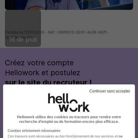
Publiée le 12/07/2026 - Réf : c96f6210-02d1-4a38-8d7f-
18d70bc2ba67
16 de plus
Créez votre compte
Hellowork et postulez
sur le site du recruteur !
Continuer sans accepter
Hellowork utilise des cookies ou traceurs pour rendre votre
recherche d’emploi ou de formation encore plus efficace.
Cookies strictement nécessaires
Ces traceurs sont nécessaires au bon fonctionnement de nos services et
ne