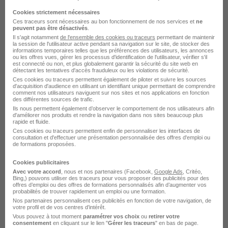
Saint-Julien-Puy-Lavèze - 63
CDI
Cookies strictement nécessaires
Ces traceurs sont nécessaires au bon fonctionnement de nos services et
ne
peuvent pas être désactivés
.
Voir l’offre
il y a 1 jour
Il s'agit notamment
de l'ensemble des cookies ou traceurs
permettant de maintenir
la session de l'utilisateur active pendant sa navigation sur le site, de stocker des
informations temporaires telles que les préférences des utilisateurs, les annonces
ou les offres vues, gérer les processus d'identification de l'utilisateur, vérifier s'il
est connecté ou non, et plus globalement garantir la sécurité du site web en
détectant les tentatives d'accès frauduleux ou les violations de sécurité.
Recherches similaires
Ces cookies ou traceurs permettent également de piloter et suivre les sources
d'acquisition d'audience en utilisant un identifiant unique permettant de comprendre
comment nos utilisateurs naviguent sur nos sites et nos applications en fonction
des différentes sources de trafic.
Ils nous permettent également d’observer le comportement de nos utilisateurs afin
Emploi Maçon VRD
d'améliorer nos produits et rendre la navigation dans nos sites beaucoup plus
rapide et fluide.
Emploi BTP
Ces cookies ou traceurs permettent enfin de personnaliser les interfaces de
consultation et d'effectuer une présentation personnalisée des offres d'emploi ou
de formations proposées.
Emploi Guéret
Cookies publicitaires
Emploi La Souterraine
Avec votre accord
, nous et nos partenaires (Facebook,
Google Ads
, Critéo,
Bing,) pouvons utiliser des traceurs pour vous proposer des publicités pour des
Emploi Aubusson
offres d’emploi ou des offres de formations personnalisés afin d’augmenter vos
probabilités de trouver rapidement un emploi ou une formation.
Emploi Bourganeuf
Nos partenaires personnalisent ces publicités en fonction de votre navigation, de
votre profil et de vos centres d’intérêt.
Vous pouvez à tout moment
paramétrer vos choix
ou
retirer votre
Emploi Évaux-les-Bains
consentement
en cliquant sur le lien "
Gérer les traceurs
" en bas de page.