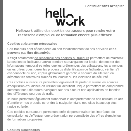
Continuer sans accepter
15 - 40 € / heure
+ 1
Voir l’offre
il y a 8 jours
Hellowork utilise des cookies ou traceurs pour rendre votre
recherche d’emploi ou de formation encore plus efficace.
Cookies strictement nécessaires
Ces traceurs sont nécessaires au bon fonctionnement de nos services et
ne
peuvent pas être désactivés
.
Il s'agit notamment
de l'ensemble des cookies ou traceurs
permettant de maintenir
la session de l'utilisateur active pendant sa navigation sur le site, de stocker des
informations temporaires telles que les préférences des utilisateurs, les annonces
ou les offres vues, gérer les processus d'identification de l'utilisateur, vérifier s'il
Agent de Fabrication H/F
est connecté ou non, et plus globalement garantir la sécurité du site web en
détectant les tentatives d'accès frauduleux ou les violations de sécurité.
Optineris
Ces cookies ou traceurs permettent également de piloter et suivre les sources
d'acquisition d'audience en utilisant un identifiant unique permettant de comprendre
comment nos utilisateurs naviguent sur nos sites et nos applications en fonction
Boussac - 23
Intérim
12,31 € / heure
des différentes sources de trafic.
Ils nous permettent également d’observer le comportement de nos utilisateurs afin
d'améliorer nos produits et rendre la navigation dans nos sites beaucoup plus
rapide et fluide.
Voir l’offre
il y a 9 jours
Ces cookies ou traceurs permettent enfin de personnaliser les interfaces de
consultation et d'effectuer une présentation personnalisée des offres d'emploi ou
de formations proposées.
Cookies publicitaires