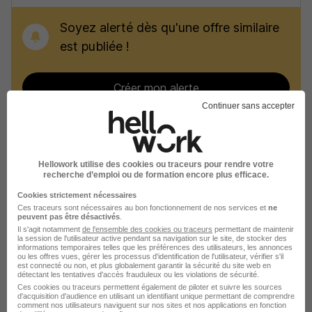
Soyez alerté dès qu'une offre similaire
est publiée !
Créer mon alerte
Continuer sans accepter
Recherches similaires
Hellowork utilise des cookies ou traceurs pour rendre votre
recherche d’emploi ou de formation encore plus efficace.
Emploi Maçon VRD
Cookies strictement nécessaires
Ces traceurs sont nécessaires au bon fonctionnement de nos services et
ne
peuvent pas être désactivés
.
Emploi BTP
Il s'agit notamment
de l'ensemble des cookies ou traceurs
permettant de maintenir
la session de l'utilisateur active pendant sa navigation sur le site, de stocker des
Emploi Guéret
informations temporaires telles que les préférences des utilisateurs, les annonces
ou les offres vues, gérer les processus d'identification de l'utilisateur, vérifier s'il
est connecté ou non, et plus globalement garantir la sécurité du site web en
Emploi La Souterraine
détectant les tentatives d'accès frauduleux ou les violations de sécurité.
Ces cookies ou traceurs permettent également de piloter et suivre les sources
Emploi Aubusson
d'acquisition d'audience en utilisant un identifiant unique permettant de comprendre
comment nos utilisateurs naviguent sur nos sites et nos applications en fonction