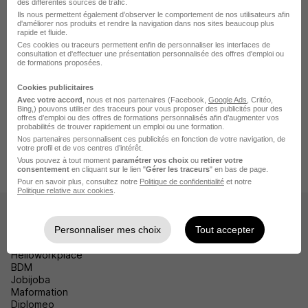
des différentes sources de trafic.
Emploi Bourganeuf
Ils nous permettent également d’observer le comportement de nos utilisateurs afin
d'améliorer nos produits et rendre la navigation dans nos sites beaucoup plus
Emploi Évaux-les-Bains
rapide et fluide.
Ces cookies ou traceurs permettent enfin de personnaliser les interfaces de
consultation et d'effectuer une présentation personnalisée des offres d'emploi ou
Emploi Auzances
de formations proposées.
Voir plus
Cookies publicitaires
Avec votre accord
, nous et nos partenaires (Facebook,
Google Ads
, Critéo,
Bing,) pouvons utiliser des traceurs pour vous proposer des publicités pour des
offres d’emploi ou des offres de formations personnalisés afin d’augmenter vos
probabilités de trouver rapidement un emploi ou une formation.
Accueil
Emploi
Emploi Boussac
Emploi BTP Boussac
Nos partenaires personnalisent ces publicités en fonction de votre navigation, de
votre profil et de vos centres d’intérêt.
Emploi Maçon VRD Boussac
Maçon VRD H/F
Vous pouvez à tout moment
paramétrer vos choix
ou
retirer votre
consentement
en cliquant sur le lien "
Gérer les traceurs
" en bas de page.
Pour en savoir plus, consultez notre
Politique de confidentialité
et notre
Politique relative aux cookies
.
Les sites
Personnaliser mes choix
Tout accepter
HelloCV
Helloworkplace
BDM
Jobijoba
Maformation
Diplomeo