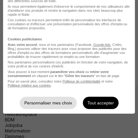
des différentes sources de trafic.
Emploi Évaux-les-Bains
Ils nous permettent également d’observer le comportement de nos utilisateurs afin
d'améliorer nos produits et rendre la navigation dans nos sites beaucoup plus
Emploi Auzances
rapide et fluide.
Ces cookies ou traceurs permettent enfin de personnaliser les interfaces de
consultation et d'effectuer une présentation personnalisée des offres d'emploi ou
Emploi Dun-le-Palestel
de formations proposées.
Voir plus
Cookies publicitaires
Avec votre accord
, nous et nos partenaires (Facebook,
Google Ads
, Critéo,
Bing,) pouvons utiliser des traceurs pour vous proposer des publicités pour des
offres d’emploi ou des offres de formations personnalisés afin d’augmenter vos
probabilités de trouver rapidement un emploi ou une formation.
Accueil
Emploi
Emploi Guéret
Emploi BTP Guéret
Nos partenaires personnalisent ces publicités en fonction de votre navigation, de
votre profil et de vos centres d’intérêt.
Emploi Maçon VRD Guéret
Maçon VRD H/F
Vous pouvez à tout moment
paramétrer vos choix
ou
retirer votre
consentement
en cliquant sur le lien "
Gérer les traceurs
" en bas de page.
Pour en savoir plus, consultez notre
Politique de confidentialité
et notre
Politique relative aux cookies
.
Les sites
Personnaliser mes choix
Tout accepter
HelloCV
Helloworkplace
BDM
Jobijoba
Maformation
Diplomeo