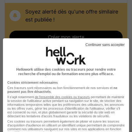
Soyez alerté dès qu'une offre similaire
est publiée !
Créer mon alerte
Continuer sans accepter
Recherches similaires
Hellowork utilise des cookies ou traceurs pour rendre votre
recherche d’emploi ou de formation encore plus efficace.
Emploi Maçon VRD
Cookies strictement nécessaires
Ces traceurs sont nécessaires au bon fonctionnement de nos services et
ne
peuvent pas être désactivés
.
Emploi BTP
Il s'agit notamment
de l'ensemble des cookies ou traceurs
permettant de maintenir
la session de l'utilisateur active pendant sa navigation sur le site, de stocker des
Emploi La Souterraine
informations temporaires telles que les préférences des utilisateurs, les annonces
ou les offres vues, gérer les processus d'identification de l'utilisateur, vérifier s'il
est connecté ou non, et plus globalement garantir la sécurité du site web en
Emploi Aubusson
détectant les tentatives d'accès frauduleux ou les violations de sécurité.
Ces cookies ou traceurs permettent également de piloter et suivre les sources
Emploi Bourganeuf
d'acquisition d'audience en utilisant un identifiant unique permettant de comprendre
comment nos utilisateurs naviguent sur nos sites et nos applications en fonction