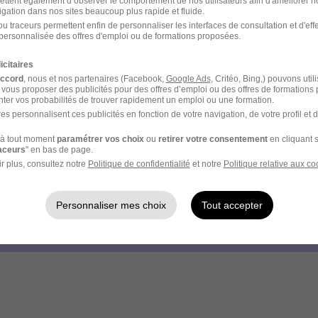
ettent également d’observer le comportement de nos utilisateurs afin d'améliorer no
igation dans nos sites beaucoup plus rapide et fluide.
u traceurs permettent enfin de personnaliser les interfaces de consultation et d'eff
personnalisée des offres d'emploi ou de formations proposées.
icitaires
- Réf : 307-LAP-P036909_02C
accord
, nous et nos partenaires (Facebook,
Google Ads
, Critéo, Bing,) pouvons util
 vous proposer des publicités pour des offres d’emploi ou des offres de formations
ter vos probabilités de trouver rapidement un emploi ou une formation.
es personnalisent ces publicités en fonction de votre navigation, de votre profil et 
à tout moment
paramétrer vos choix
ou
retirer votre consentement
en cliquant s
raceurs
" en bas de page.
r plus, consultez notre
Politique de confidentialité
et notre
Politique relative aux co
votre compte Hellowork 
z votre candidature !
Personnaliser mes choix
Tout accepter