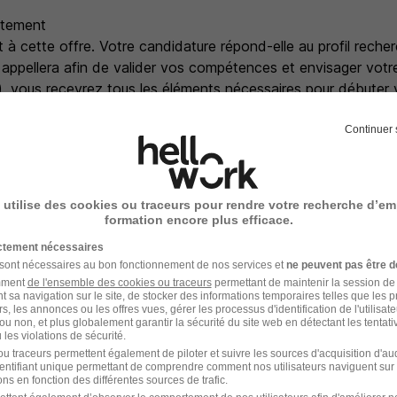
utement
 à cette offre. Votre candidature répond-elle au profil reche
appellera afin de valider vos compétences et envisager votre
), vous recevrez tous les éléments nécessaires pour débuter 
Continuer 
 utilise des cookies ou traceurs pour rendre votre recherche d’em
00 collaborateurs de l'Appel Médical et bénéficiez de nombre
formation encore plus efficace.
daptés à vos envies et compétences tout en profitant des no
ictement nécessaires
s.
 sont nécessaires au bon fonctionnement de nos services et
ne peuvent pas être d
titulés se déclinent au féminin comme au masculin.
amment
de l'ensemble des cookies ou traceurs
permettant de maintenir la session de l
t sa navigation sur le site, de stocker des informations temporaires telles que les 
rs, les annonces ou les offres vues, gérer les processus d'identification de l'utilisateur,
ou non, et plus globalement garantir la sécurité du site web en détectant les tentati
les violations de sécurité.
u traceurs permettent également de piloter et suivre les sources d'acquisition d'a
entaires
identifiant unique permettant de comprendre comment nos utilisateurs naviguent sur 
ns en fonction des différentes sources de trafic.