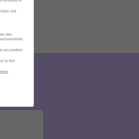
s produits et
ectuer une
iser des
 personnalisés
de vos centres
ur le lien
okies
.
et