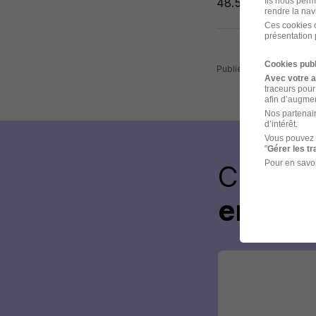
Ils nous perm
48.58 Horaire
rendre la nav
Ces cookies o
présentation 
Cookies publ
Publiée le 11/07/2026 
Avec votre 
traceurs pour
afin d’augmen
Nos partenair
d’intérêt.
Vous pouvez 
"
Gérer les t
Pour en savoi
Créez 
envoye