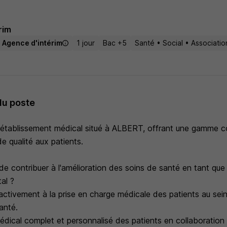
rim
Agence d'intérim
1 jour
Bac +5
Santé • Social • Associatio
du poste
n établissement médical situé à ALBERT, offrant une gamme 
e qualité aux patients.
de contribuer à l'amélioration des soins de santé en tant qu
tal ?
activement à la prise en charge médicale des patients au sei
anté.
médical complet et personnalisé des patients en collaboration 