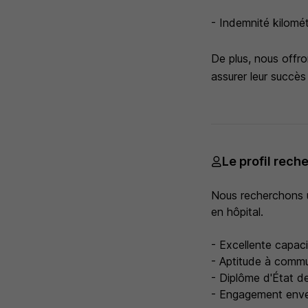
- Indemnité kilomét
De plus, nous offr
assurer leur succès
Le profil rech
Nous recherchons u
en hôpital.
- Excellente capaci
- Aptitude à commu
- Diplôme d'État d
- Engagement enver