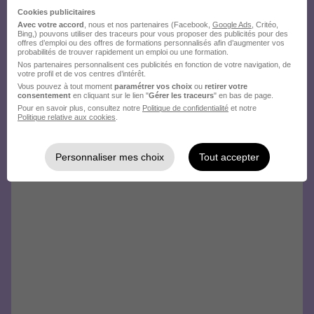
Cookies publicitaires
Avec votre accord
, nous et nos partenaires (Facebook,
Google Ads
, Critéo,
Bing,) pouvons utiliser des traceurs pour vous proposer des publicités pour des
offres d’emploi ou des offres de formations personnalisés afin d’augmenter vos
probabilités de trouver rapidement un emploi ou une formation.
Nos partenaires personnalisent ces publicités en fonction de votre navigation, de
votre profil et de vos centres d’intérêt.
Vous pouvez à tout moment
paramétrer vos choix
ou
retirer votre
consentement
en cliquant sur le lien "
Gérer les traceurs
" en bas de page.
Pour en savoir plus, consultez notre
Politique de confidentialité
et notre
Politique relative aux cookies
.
Personnaliser mes choix
Tout accepter