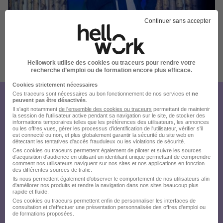
Continuer sans accepter
Hellowork utilise des cookies ou traceurs pour rendre votre
Publiée le 10/07/2026 - Réf : REF19382G
recherche d’emploi ou de formation encore plus efficace.
5 de plus
Cookies strictement nécessaires
Ces traceurs sont nécessaires au bon fonctionnement de nos services et
ne
peuvent pas être désactivés
.
Créez votre compte Hellowork et
Il s'agit notamment
de l'ensemble des cookies ou traceurs
permettant de maintenir
la session de l'utilisateur active pendant sa navigation sur le site, de stocker des
envoyez votre candidature !
informations temporaires telles que les préférences des utilisateurs, les annonces
ou les offres vues, gérer les processus d'identification de l'utilisateur, vérifier s'il
est connecté ou non, et plus globalement garantir la sécurité du site web en
détectant les tentatives d'accès frauduleux ou les violations de sécurité.
Ces cookies ou traceurs permettent également de piloter et suivre les sources
d'acquisition d'audience en utilisant un identifiant unique permettant de comprendre
comment nos utilisateurs naviguent sur nos sites et nos applications en fonction
des différentes sources de trafic.
Ils nous permettent également d’observer le comportement de nos utilisateurs afin
d'améliorer nos produits et rendre la navigation dans nos sites beaucoup plus
rapide et fluide.
Ces cookies ou traceurs permettent enfin de personnaliser les interfaces de
consultation et d'effectuer une présentation personnalisée des offres d'emploi ou
de formations proposées.