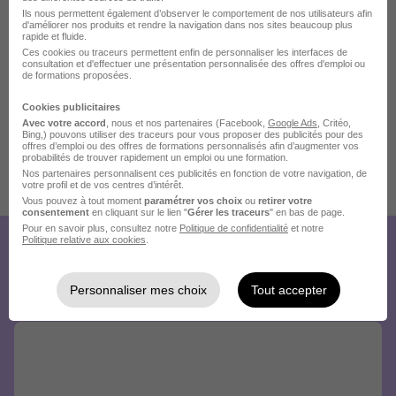
Ils nous permettent également d’observer le comportement de nos utilisateurs afin
d'améliorer nos produits et rendre la navigation dans nos sites beaucoup plus
rapide et fluide.
Ces cookies ou traceurs permettent enfin de personnaliser les interfaces de
consultation et d'effectuer une présentation personnalisée des offres d'emploi ou
de formations proposées.
Cookies publicitaires
Avec votre accord
, nous et nos partenaires (Facebook,
Google Ads
, Critéo,
Bing,) pouvons utiliser des traceurs pour vous proposer des publicités pour des
offres d’emploi ou des offres de formations personnalisés afin d’augmenter vos
probabilités de trouver rapidement un emploi ou une formation.
Nos partenaires personnalisent ces publicités en fonction de votre navigation, de
Publiée le 10/07/2026 - Réf : 4128167/29121992 ACD/N
votre profil et de vos centres d’intérêt.
Vous pouvez à tout moment
paramétrer vos choix
ou
retirer votre
1 de plus
consentement
en cliquant sur le lien "
Gérer les traceurs
" en bas de page.
Pour en savoir plus, consultez notre
Politique de confidentialité
et notre
Politique relative aux cookies
.
Créez votre compte Hellowork et
envoyez votre candidature !
Personnaliser mes choix
Tout accepter