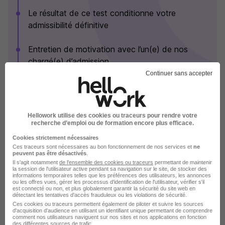
Le résultat de ce test conditionne votre
admissibilité définitive
Entretien de motivation avec l’un(e) de nos
chargé(e) d’admission
Continuer sans accepter
Nous allons confirmer votre admissibilité en nous
assurant de l’adéquation du projet
Voir plus
Hellowork utilise des cookies ou traceurs pour rendre votre
recherche d’emploi ou de formation encore plus efficace.
Cookies strictement nécessaires
Ces traceurs sont nécessaires au bon fonctionnement de nos services et
ne
Sup de Vinci en images
peuvent pas être désactivés
.
Il s'agit notamment
de l'ensemble des cookies ou traceurs
permettant de maintenir
la session de l'utilisateur active pendant sa navigation sur le site, de stocker des
informations temporaires telles que les préférences des utilisateurs, les annonces
ou les offres vues, gérer les processus d'identification de l'utilisateur, vérifier s'il
est connecté ou non, et plus globalement garantir la sécurité du site web en
détectant les tentatives d'accès frauduleux ou les violations de sécurité.
Ces cookies ou traceurs permettent également de piloter et suivre les sources
d'acquisition d'audience en utilisant un identifiant unique permettant de comprendre
comment nos utilisateurs naviguent sur nos sites et nos applications en fonction
des différentes sources de trafic.