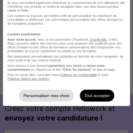
Ils nous permettent également d’observer le comportement de nos utilisateurs afin
d'améliorer nos produits et rendre la navigation dans nos sites beaucoup plus
rapide et fluide.
Ces cookies ou traceurs permettent enfin de personnaliser les interfaces de
consultation et d'effectuer une présentation personnalisée des offres d'emploi ou
de formations proposées.
Cookies publicitaires
Avec votre accord
, nous et nos partenaires (Facebook,
Google Ads
, Critéo,
Bing,) pouvons utiliser des traceurs pour vous proposer des publicités pour des
offres d’emploi ou des offres de formations personnalisés afin d’augmenter vos
probabilités de trouver rapidement un emploi ou une formation.
Nos partenaires personnalisent ces publicités en fonction de votre navigation, de
votre profil et de vos centres d’intérêt.
Vous pouvez à tout moment
paramétrer vos choix
ou
retirer votre
consentement
en cliquant sur le lien "
Gérer les traceurs
" en bas de page.
Pour en savoir plus, consultez notre
Politique de confidentialité
et notre
Politique relative aux cookies
.
Publiée le 09/07/2026 - Réf : wf9p3n0wst
77 de plus
Personnaliser mes choix
Tout accepter
Créez votre compte Hellowork et
envoyez votre candidature !