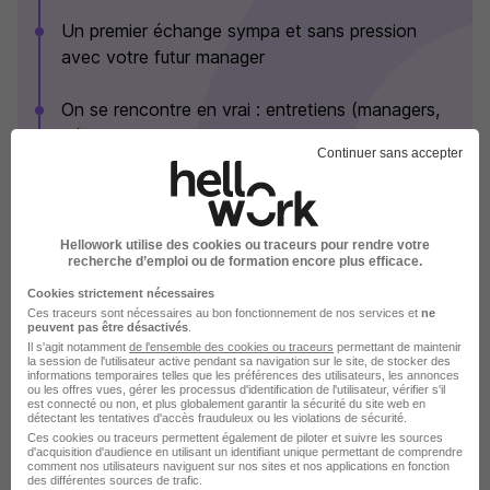
Un premier échange sympa et sans pression
avec votre futur manager
On se rencontre en vrai : entretiens (managers,
rh) et visite des locaux
Continuer sans accepter
On explore votre potentiel à travers des tests,
suivi d'un débrief avec un consultant RH
Hellowork utilise des cookies ou traceurs pour rendre votre
recherche d’emploi ou de formation encore plus efficace.
Une réponse, toujours. Quel que soit le verdict,
on vous répond. Transparence oblige !
Cookies strictement nécessaires
Ces traceurs sont nécessaires au bon fonctionnement de nos services et
ne
Voir plus
peuvent pas être désactivés
.
Il s'agit notamment
de l'ensemble des cookies ou traceurs
permettant de maintenir
la session de l'utilisateur active pendant sa navigation sur le site, de stocker des
informations temporaires telles que les préférences des utilisateurs, les annonces
ou les offres vues, gérer les processus d'identification de l'utilisateur, vérifier s'il
est connecté ou non, et plus globalement garantir la sécurité du site web en
Groupe Atlantic en images
détectant les tentatives d'accès frauduleux ou les violations de sécurité.
Ces cookies ou traceurs permettent également de piloter et suivre les sources
d'acquisition d'audience en utilisant un identifiant unique permettant de comprendre
comment nos utilisateurs naviguent sur nos sites et nos applications en fonction
des différentes sources de trafic.