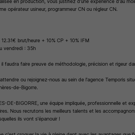
lisée en production, vous justifiez d'une expérience d'au mo
mme opérateur usineur, programmeur CN ou régleur CN.
 de 12.31€ brut/heure + 10% CP + 10% IFM
au vendredi : 35h
il faudra faire preuve de méthodologie, précision et rigeur dan
 attendre ou rejoignez-nous au sein de l'agence Temporis situ
nères-de-Bigorre.
-DE-BIGORRE, une équipe impliquée, professionnelle et ex
ires. Nous recrutons les meilleurs talents et les accompagnons
quelles ils vont s'épanouir !
pe c'est croquer la vie à pleine dent avec les avantages que l'