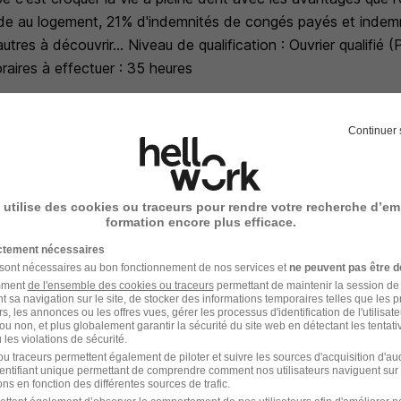
ide au logement, 21% d'indemnités de congés payés et indemn
utres à découvrir... Niveau de qualification : Ouvrier qualifié 
oraires à effectuer : 35 heures
Continuer 
entaires
 utilise des cookies ou traceurs pour rendre votre recherche d’em
artir de 12.31€ brut/heure + 10% IFM + 10% ICP
formation encore plus efficace.
ictement nécessaires
rim en images
 sont nécessaires au bon fonctionnement de nos services et
ne peuvent pas être d
amment
de l'ensemble des cookies ou traceurs
permettant de maintenir la session de l
t sa navigation sur le site, de stocker des informations temporaires telles que les 
rs, les annonces ou les offres vues, gérer les processus d'identification de l'utilisateur,
ou non, et plus globalement garantir la sécurité du site web en détectant les tentati
les violations de sécurité.
u traceurs permettent également de piloter et suivre les sources d'acquisition d'a
identifiant unique permettant de comprendre comment nos utilisateurs naviguent sur 
ns en fonction des différentes sources de trafic.