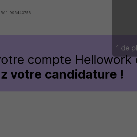
- Réf : 993440756
1 de p
votre compte Hellowork 
z votre candidature !