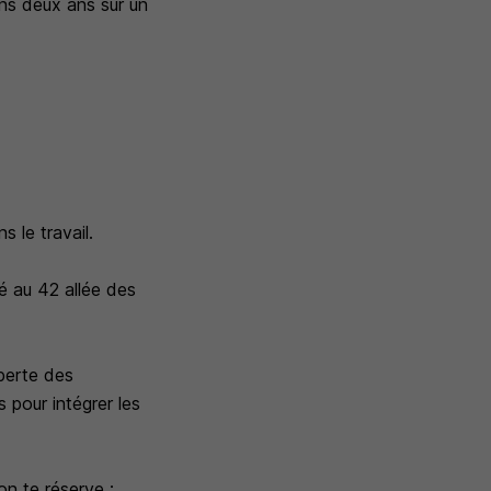
ins deux ans sur un
s le travail.
é au 42 allée des
perte des
 pour intégrer les
on te réserve :