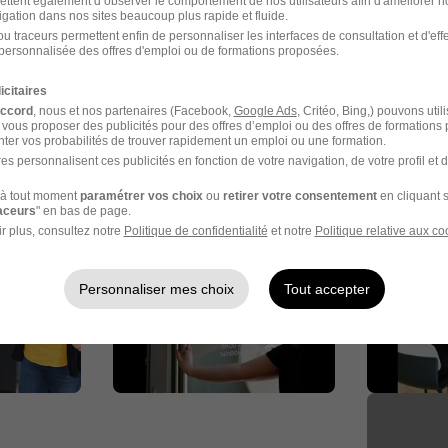
ettent également d’observer le comportement de nos utilisateurs afin d'améliorer no
igation dans nos sites beaucoup plus rapide et fluide.
u traceurs permettent enfin de personnaliser les interfaces de consultation et d'eff
personnalisée des offres d'emploi ou de formations proposées.
icitaires
accord
, nous et nos partenaires (Facebook,
Google Ads
, Critéo, Bing,) pouvons util
 vous proposer des publicités pour des offres d’emploi ou des offres de formations
ter vos probabilités de trouver rapidement un emploi ou une formation.
es personnalisent ces publicités en fonction de votre navigation, de votre profil et 
à tout moment
paramétrer vos choix
ou
retirer votre consentement
en cliquant s
raceurs
" en bas de page.
r plus, consultez notre
Politique de confidentialité
et notre
Politique relative aux co
Personnaliser mes choix
Tout accepter