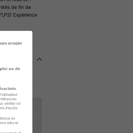
ités de fin de
(P1,P2) Expérience
sans accepter
ploi ou de
ésactivés
.
'utilisateur
préférences
 vérifier s'il
ves d'accès
udience en
nos sites et