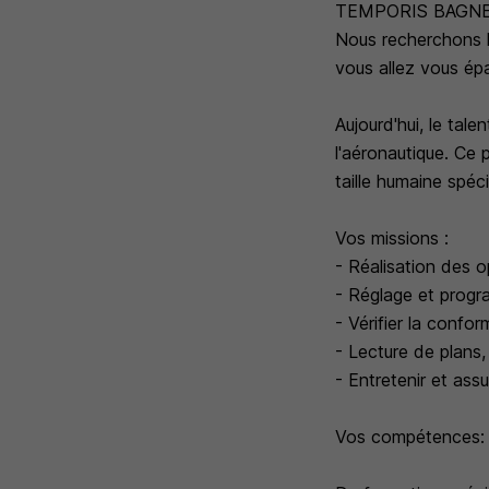
TEMPORIS BAGNERES
Nous recherchons le
vous allez vous épa
Aujourd'hui, le ta
l'aéronautique. Ce 
taille humaine spéc
Vos missions :
- Réalisation des o
- Réglage et prog
- Vérifier la confor
- Lecture de plans,
- Entretenir et ass
Vos compétences: