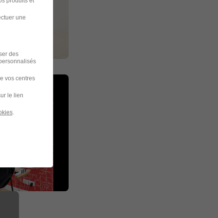
s produits et
ectuer une
iser des
 personnalisés
de vos centres
ur le lien
okies
.