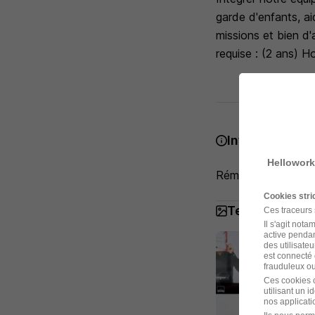
garde d'enfants, a
missions et bien d'a
requise : (2 ans) H
Infos complém
Hellowork
Rémunération : À p
Cookies str
Temporis Inte
Ces traceurs
Il s'agit not
active pendan
des utilisateu
est connecté 
frauduleux ou 
Ces cookies o
utilisant un 
nos applicatio