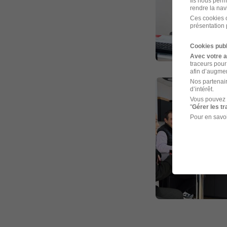
Ils nous perm
rendre la nav
Ces cookies o
présentation 
Cookies publ
Avec votre 
traceurs pour
afin d’augmen
Nos partenair
d’intérêt.
Vous pouvez 
"
Gérer les t
Pour en savoi