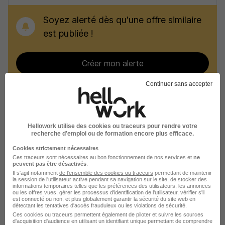
Soyez alerté dès qu'une offre similaire
est publiée !
Créer mon alerte
Continuer sans accepter
Recherches similaires
Hellowork utilise des cookies ou traceurs pour rendre votre
recherche d’emploi ou de formation encore plus efficace.
Emploi Tuyauteur
Cookies strictement nécessaires
Ces traceurs sont nécessaires au bon fonctionnement de nos services et
ne
Emploi Production
peuvent pas être désactivés
.
Il s'agit notamment
de l'ensemble des cookies ou traceurs
permettant de maintenir
Emploi Guéret
la session de l'utilisateur active pendant sa navigation sur le site, de stocker des
informations temporaires telles que les préférences des utilisateurs, les annonces
ou les offres vues, gérer les processus d'identification de l'utilisateur, vérifier s'il
Emploi Aubusson
est connecté ou non, et plus globalement garantir la sécurité du site web en
détectant les tentatives d'accès frauduleux ou les violations de sécurité.
Emploi Bourganeuf
Ces cookies ou traceurs permettent également de piloter et suivre les sources
d'acquisition d'audience en utilisant un identifiant unique permettant de comprendre