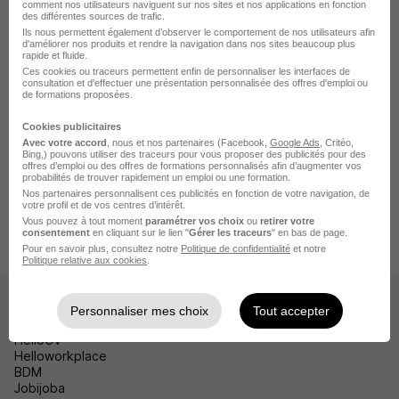
comment nos utilisateurs naviguent sur nos sites et nos applications en fonction
Emploi Évaux-les-Bains
des différentes sources de trafic.
Ils nous permettent également d’observer le comportement de nos utilisateurs afin
Emploi Auzances
d'améliorer nos produits et rendre la navigation dans nos sites beaucoup plus
rapide et fluide.
Ces cookies ou traceurs permettent enfin de personnaliser les interfaces de
Emploi Dun-le-Palestel
consultation et d'effectuer une présentation personnalisée des offres d'emploi ou
de formations proposées.
Voir plus
Cookies publicitaires
Avec votre accord
, nous et nos partenaires (Facebook,
Google Ads
, Critéo,
Bing,) pouvons utiliser des traceurs pour vous proposer des publicités pour des
offres d’emploi ou des offres de formations personnalisés afin d’augmenter vos
Accueil
Emploi
Emploi La Souterraine
probabilités de trouver rapidement un emploi ou une formation.
Nos partenaires personnalisent ces publicités en fonction de votre navigation, de
Emploi Production La Souterraine
votre profil et de vos centres d’intérêt.
Vous pouvez à tout moment
paramétrer vos choix
ou
retirer votre
Emploi Tuyauteur La Souterraine
Tuyauteur H/F
consentement
en cliquant sur le lien "
Gérer les traceurs
" en bas de page.
Pour en savoir plus, consultez notre
Politique de confidentialité
et notre
Politique relative aux cookies
.
Les sites
Personnaliser mes choix
Tout accepter
HelloCV
Helloworkplace
BDM
Jobijoba