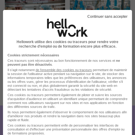
Continuer sans accepter
Hellowork utilise des cookies ou traceurs pour rendre votre
recherche d’emploi ou de formation encore plus efficace.
Cookies strictement nécessaires
Ces traceurs sont nécessaires au bon fonctionnement de nos services et
ne
peuvent pas être désactivés
.
Il s'agit notamment
de l'ensemble des cookies ou traceurs
permettant de maintenir
la session de l'utilisateur active pendant sa navigation sur le site, de stocker des
informations temporaires telles que les préférences des utilisateurs, les annonces
ou les offres vues, gérer les processus d'identification de l'utilisateur, vérifier s'il
est connecté ou non, et plus globalement garantir la sécurité du site web en
détectant les tentatives d'accès frauduleux ou les violations de sécurité.
Ces cookies ou traceurs permettent également de piloter et suivre les sources
Publiée le 09/07/2026 - Réf : 3889778/29109778 ADC/37A
d'acquisition d'audience en utilisant un identifiant unique permettant de comprendre
11 de plus
comment nos utilisateurs naviguent sur nos sites et nos applications en fonction
des différentes sources de trafic.
Ils nous permettent également d’observer le comportement de nos utilisateurs afin
d'améliorer nos produits et rendre la navigation dans nos sites beaucoup plus
Créez votre compte Hellowork et
rapide et fluide.
Ces cookies ou traceurs permettent enfin de personnaliser les interfaces de
envoyez votre candidature !
consultation et d'effectuer une présentation personnalisée des offres d'emploi ou
de formations proposées.