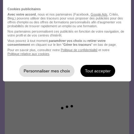
Cookies publicitaires
Avec votre accord
, nous et nos partenaires (Facebook,
Google Ads
, Critéo,
Bing,) pouvons utiliser des traceurs pour vous proposer des publicités pour des
offres d’emploi ou des offres de formations personnalisés afin d’augmenter vos
probabilités de trouver rapidement un emploi ou une formation.
Nos partenaires personnalisent ces publicités en fonction de votre navigation, de
votre profil et de vos centres d’intérêt.
Vous pouvez à tout moment
paramétrer vos choix
ou
retirer votre
consentement
en cliquant sur le lien "
Gérer les traceurs
" en bas de page.
Pour en savoir plus, consultez notre
Politique de confidentialité
et notre
Politique relative aux cookies
.
Personnaliser mes choix
Tout accepter