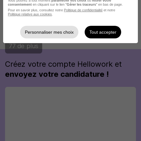
Vous pouvez à tout moment
paramétrer vos choix
ou
retirer votre
consentement
en cliquant sur le lien "
Gérer les traceurs
" en bas de page.
Pour en savoir plus, consultez notre
Politique de confidentialité
et notre
Politique relative aux cookies
.
Personnaliser mes choix
Tout accepter
Publiée le 08/08/2026 - Réf : qhf1kfha5r
77 de plus
Créez votre compte Hellowork et
envoyez votre candidature !