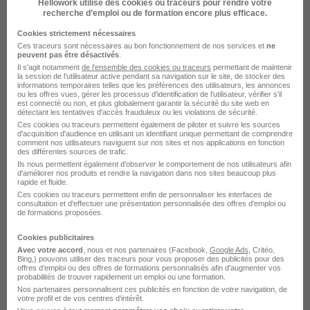
Hellowork utilise des cookies ou traceurs pour rendre votre
On explore votre potentiel à travers des tests,
recherche d’emploi ou de formation encore plus efficace.
suivi d'un débrief avec un consultant RH
Cookies strictement nécessaires
Ces traceurs sont nécessaires au bon fonctionnement de nos services et
ne
Une réponse, toujours. Quel que soit le verdict,
peuvent pas être désactivés
.
Il s'agit notamment
de l'ensemble des cookies ou traceurs
permettant de maintenir
on vous répond. Transparence oblige !
la session de l'utilisateur active pendant sa navigation sur le site, de stocker des
informations temporaires telles que les préférences des utilisateurs, les annonces
Voir plus
ou les offres vues, gérer les processus d'identification de l'utilisateur, vérifier s'il
est connecté ou non, et plus globalement garantir la sécurité du site web en
détectant les tentatives d'accès frauduleux ou les violations de sécurité.
Ces cookies ou traceurs permettent également de piloter et suivre les sources
d'acquisition d'audience en utilisant un identifiant unique permettant de comprendre
comment nos utilisateurs naviguent sur nos sites et nos applications en fonction
Groupe Atlantic en images
des différentes sources de trafic.
Ils nous permettent également d’observer le comportement de nos utilisateurs afin
d'améliorer nos produits et rendre la navigation dans nos sites beaucoup plus
rapide et fluide.
Ces cookies ou traceurs permettent enfin de personnaliser les interfaces de
consultation et d'effectuer une présentation personnalisée des offres d'emploi ou
de formations proposées.
Cookies publicitaires
Avec votre accord
, nous et nos partenaires (Facebook,
Google Ads
, Critéo,
Bing,) pouvons utiliser des traceurs pour vous proposer des publicités pour des
offres d’emploi ou des offres de formations personnalisés afin d’augmenter vos
probabilités de trouver rapidement un emploi ou une formation.
Nos partenaires personnalisent ces publicités en fonction de votre navigation, de
votre profil et de vos centres d’intérêt.