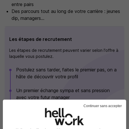
entre pairs
Des parcours tout au long de votre carrière : jeunes
dip, managers...
Les étapes de recrutement
Les étapes de recrutement peuvent varier selon l'offre à
laquelle vous postulez.
Postulez sans tarder, faites le premier pas, on a
hâte de découvrir votre profil
Un premier échange sympa et sans pression
avec votre futur manager
Continuer sans accepter
On se rencontre en vrai : entretiens (managers,
rh) et visite des locaux