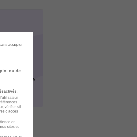
sans accepter
ploi ou de
notre entreprise
ésactivés
.
'utilisateur
préférences
 vérifier s'il
ves d'accès
udience en
nos sites et