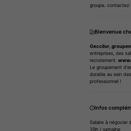
groupe. contactez 
Bienvenue ch
Geccilor, groupe
entreprises, des sa
recrutement.
www.g
Le groupement d'emp
durable au sein des
professionnel !
Infos complém
Salaire à négocier 
39h / semaine