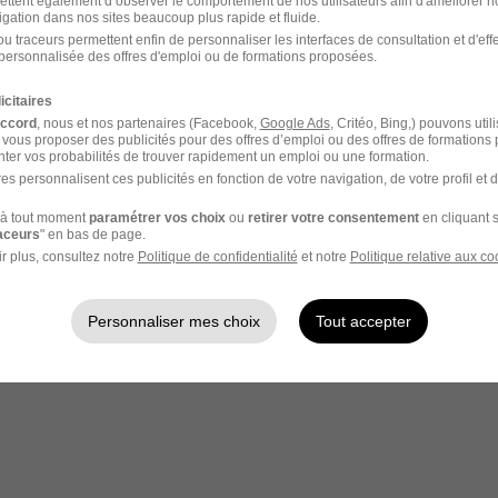
ettent également d’observer le comportement de nos utilisateurs afin d'améliorer no
igation dans nos sites beaucoup plus rapide et fluide.
u traceurs permettent enfin de personnaliser les interfaces de consultation et d'eff
personnalisée des offres d'emploi ou de formations proposées.
icitaires
accord
, nous et nos partenaires (Facebook,
Google Ads
, Critéo, Bing,) pouvons util
 vous proposer des publicités pour des offres d’emploi ou des offres de formations
votre compte Hellowork 
ter vos probabilités de trouver rapidement un emploi ou une formation.
es personnalisent ces publicités en fonction de votre navigation, de votre profil et 
z votre candidature !
à tout moment
paramétrer vos choix
ou
retirer votre consentement
en cliquant s
raceurs
" en bas de page.
r plus, consultez notre
Politique de confidentialité
et notre
Politique relative aux co
Personnaliser mes choix
Tout accepter