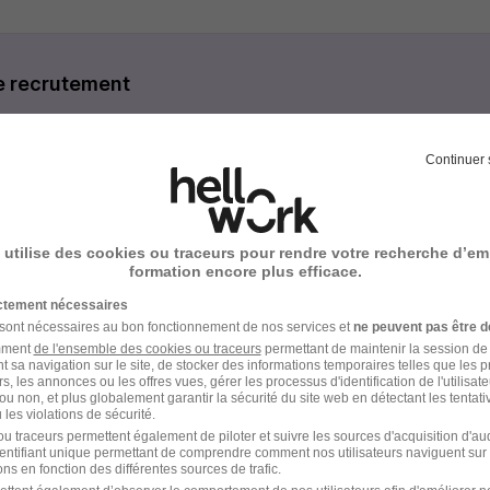
e recrutement
rutement peuvent varier selon l'offre à laquelle vous postulez.
Continuer 
 traitement de votre CV
ange téléphonique avec un recruteur GECCILOR
 utilise des cookies ou traceurs pour rendre votre recherche d’em
formation encore plus efficace.
visite entreprise avec les Managers/Ressources humaines de 
ictement nécessaires
 sont nécessaires au bon fonctionnement de nos services et
ne peuvent pas être d
amment
de l'ensemble des cookies ou traceurs
permettant de maintenir la session de l
t sa navigation sur le site, de stocker des informations temporaires telles que les 
rs, les annonces ou les offres vues, gérer les processus d'identification de l'utilisateur,
ou non, et plus globalement garantir la sécurité du site web en détectant les tentati
les violations de sécurité.
u traceurs permettent également de piloter et suivre les sources d'acquisition d'a
identifiant unique permettant de comprendre comment nos utilisateurs naviguent sur 
ns en fonction des différentes sources de trafic.
- Réf : 2775757/29087541 MPLF/57M