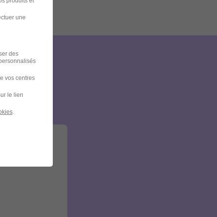
s produits et
ectuer une
iser des
 personnalisés
et
de vos centres
ur le lien
okies
.