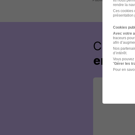
Ils nous perm
rendre la nav
Ces cookies o
présentation 
Cookies publ
Avec votre 
traceurs pour
Créez 
afin d’augmen
Nos partenair
d’intérêt.
envoye
Vous pouvez 
"
Gérer les t
Pour en savoi