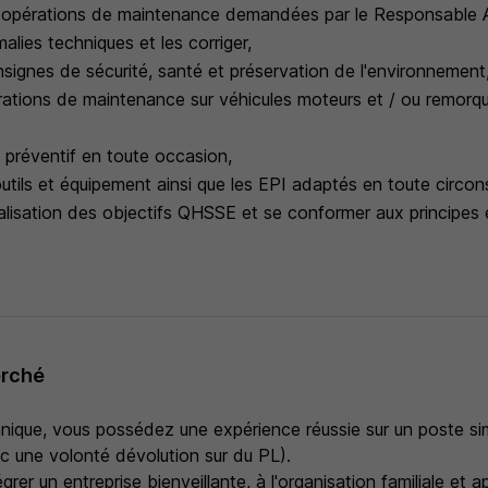
 opérations de maintenance demandées par le Responsable At
alies techniques et les corriger,
signes de sécurité, santé et préservation de l'environnement
érations de maintenance sur véhicules moteurs et / ou remorq
en préventif en toute occasion,
 outils et équipement ainsi que les EPI adaptés en toute circo
éalisation des objectifs QHSSE et se conformer aux principes
erché
ique, vous possédez une expérience réussie sur un poste simi
 une volonté dévolution sur du PL).
grer un entreprise bienveillante, à l'organisation familiale et 