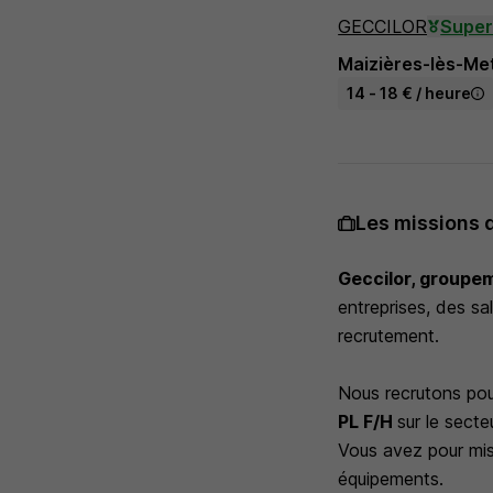
GECCILOR
Super
Maizières-lès-Met
14 - 18 € / heure
Les missions 
Geccilor, groupe
entreprises, des sa
recrutement.
Nous recrutons pou
PL F/H
sur le sect
Vous avez pour mis
équipements.