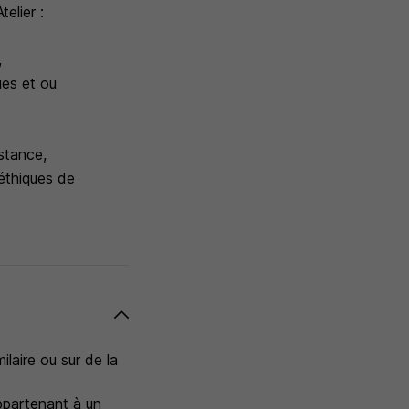
elier :
,
ues et ou
nstance,
 éthiques de
laire ou sur de la
appartenant à un