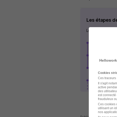
Les étapes d
Les étapes de rec
Réception et
Premier éch
Hellowork
Entretien + 
Cookies str
pa
Ces traceurs
Voir plus
Il s'agit not
active pendan
des utilisateu
est connecté 
frauduleux ou 
Ces cookies o
utilisant un 
nos applicatio
Publiée le 06/08/2026 