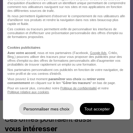
d'acquisition d'audience en utilisant un identifiant unique permettant de comprendre
comment nos utilisateurs naviguent sur nos sites et nos applications en fonction
des différentes sources de trafic.
Ils nous permettent également d’observer le comportement de nos utilisateurs afin
d'améliorer nos produits et rendre la navigation dans nos sites beaucoup plus
rapide et fluide.
Ces cookies ou traceurs permettent enfin de personnaliser les interfaces de
consultation et d'effectuer une présentation personnalisée des offres d'emploi ou
de formations proposées.
Cookies publicitaires
Avec votre accord
, nous et nos partenaires (Facebook,
Google Ads
, Critéo,
Bing,) pouvons utiliser des traceurs pour vous proposer des publicités pour des
offres d’emploi ou des offres de formations personnalisés afin d’augmenter vos
probabilités de trouver rapidement un emploi ou une formation.
Nos partenaires personnalisent ces publicités en fonction de votre navigation, de
votre profil et de vos centres d’intérêt.
Vous pouvez à tout moment
paramétrer vos choix
ou
retirer votre
consentement
en cliquant sur le lien "
Gérer les traceurs
" en bas de page.
Pour en savoir plus, consultez notre
Politique de confidentialité
et notre
Politique relative aux cookies
.
Personnaliser mes choix
Tout accepter
Ces offres pourraient aussi
vous intéresser