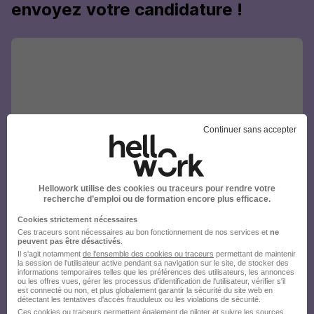
envoyez votre candidature !
Continuer sans accepter
Hellowork utilise des cookies ou traceurs pour rendre votre
recherche d’emploi ou de formation encore plus efficace.
Cookies strictement nécessaires
Ces traceurs sont nécessaires au bon fonctionnement de nos services et
ne
peuvent pas être désactivés
.
Il s'agit notamment
de l'ensemble des cookies ou traceurs
permettant de maintenir
la session de l'utilisateur active pendant sa navigation sur le site, de stocker des
informations temporaires telles que les préférences des utilisateurs, les annonces
ou les offres vues, gérer les processus d'identification de l'utilisateur, vérifier s'il
est connecté ou non, et plus globalement garantir la sécurité du site web en
détectant les tentatives d'accès frauduleux ou les violations de sécurité.
Ces cookies ou traceurs permettent également de piloter et suivre les sources