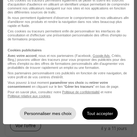
Ces cookies ou traceurs permettent également de piloter et suivre les sources
d'acquisition d'audience en utilisant un identifiant unique permettant de comprendre
comment nos utilisateurs naviguent sur nos sites et nos applications en fonction
Les Pieux - 50
CDD
19,68 - 22,90 € / heure
des différentes sources de trafic.
Ils nous permettent également d’observer le comportement de nos utilisateurs afin
d'améliorer nos produits et rendre la navigation dans nos sites beaucoup plus
rapide et fluide.
Voir l’offre
Ces cookies ou traceurs permettent enfin de personnaliser les interfaces de
il y a 11 jours
consultation et d'effectuer une présentation personnalisée des offres d'emploi ou
de formations proposées.
Cookies publicitaires
Avec votre accord
, nous et nos partenaires (Facebook,
Google Ads
, Critéo,
Bing,) pouvons utiliser des traceurs pour vous proposer des publicités pour des
offres d’emploi ou des offres de formations personnalisés afin d’augmenter vos
probabilités de trouver rapidement un emploi ou une formation.
Nos partenaires personnalisent ces publicités en fonction de votre navigation, de
votre profil et de vos centres d’intérêt.
Prof Particulier de Maths à Domicile
Vous pouvez à tout moment
paramétrer vos choix
ou
retirer votre
aux Pieux H/F
consentement
en cliquant sur le lien "
Gérer les traceurs
" en bas de page.
Pour en savoir plus, consultez notre
Politique de confidentialité
et notre
Acadomia
Politique relative aux cookies
.
Les Pieux - 50
CDD
19,68 - 22,90 € / heure
Personnaliser mes choix
Tout accepter
Voir l’offre
il y a 11 jours