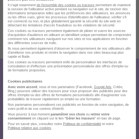
que l'IA, la cybersécurité, le quantique, les technologies
Il s'agit notamment
de l'ensemble des cookies ou traceurs
permettant de maintenir
la session de l'utilisateur active pendant sa navigation sur le site, de stocker des
du cloud et la 6G. Thales compte près de 85 000
informations temporaires telles que les préférences des utilisateurs, les annonces
ou les offres vues, gérer les processus d'identification de l'utilisateur, vérifier s'il
collaborateurs dans 65 pays.
est connecté ou non, et plus globalement garantir la sécurité du site web en
détectant les tentatives d'accès frauduleux ou les violations de sécurité.
Nos engagements, vos avantages
Ces cookies ou traceurs permettent également de piloter et suivre les sources
d'acquisition d'audience en utilisant un identifiant unique permettant de comprendre
comment nos utilisateurs naviguent sur nos sites et nos applications en fonction
des différentes sources de trafic.
Publiée le 06/08/2026 - Réf : R0326563
Ils nous permettent également d’observer le comportement de nos utilisateurs afin
d'améliorer nos produits et rendre la navigation dans nos sites beaucoup plus
rapide et fluide.
Ces cookies ou traceurs permettent enfin de personnaliser les interfaces de
consultation et d'effectuer une présentation personnalisée des offres d'emploi ou
de formations proposées.
Créez votre compte
Hellowork et postulez
Cookies publicitaires
Avec votre accord
, nous et nos partenaires (Facebook,
Google Ads
, Critéo,
sur le site du recruteur !
Bing,) pouvons utiliser des traceurs pour vous proposer des publicités pour des
offres d’emploi ou des offres de formations personnalisés afin d’augmenter vos
probabilités de trouver rapidement un emploi ou une formation.
Nos partenaires personnalisent ces publicités en fonction de votre navigation, de
votre profil et de vos centres d’intérêt.
Vous pouvez à tout moment
paramétrer vos choix
ou
retirer votre
consentement
en cliquant sur le lien "
Gérer les traceurs
" en bas de page.
Pour en savoir plus, consultez notre
Politique de confidentialité
et notre
Politique relative aux cookies
.