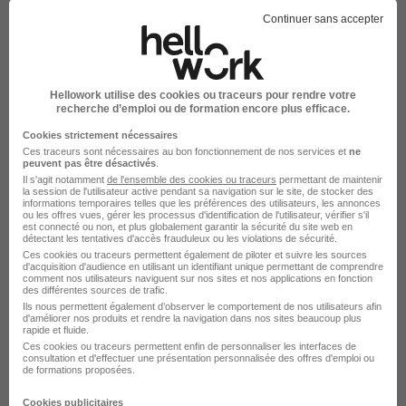
Continuer sans accepter
Ouvrier Paysagiste Jardinier
Paysagiste H/F
VERT L'OBJECTIF NANTES
Hellowork utilise des cookies ou traceurs pour rendre votre
recherche d’emploi ou de formation encore plus efficace.
Trélazé - 49
Intérim
1 870 - 2 200 € / mois
Cookies strictement nécessaires
Ces traceurs sont nécessaires au bon fonctionnement de nos services et
ne
peuvent pas être désactivés
.
Voir l’offre
Il s'agit notamment
de l'ensemble des cookies ou traceurs
permettant de maintenir
il y a 12 jours
la session de l'utilisateur active pendant sa navigation sur le site, de stocker des
informations temporaires telles que les préférences des utilisateurs, les annonces
ou les offres vues, gérer les processus d'identification de l'utilisateur, vérifier s'il
est connecté ou non, et plus globalement garantir la sécurité du site web en
détectant les tentatives d'accès frauduleux ou les violations de sécurité.
Ces cookies ou traceurs permettent également de piloter et suivre les sources
d'acquisition d'audience en utilisant un identifiant unique permettant de comprendre
comment nos utilisateurs naviguent sur nos sites et nos applications en fonction
des différentes sources de trafic.
Paysagiste Entretien - Creation H/F
Ils nous permettent également d’observer le comportement de nos utilisateurs afin
Slash Intérim
d'améliorer nos produits et rendre la navigation dans nos sites beaucoup plus
rapide et fluide.
Ces cookies ou traceurs permettent enfin de personnaliser les interfaces de
consultation et d'effectuer une présentation personnalisée des offres d'emploi ou
Les Ponts-de-Cé - 49
Intérim
13,50 - 14 € / heure
de formations proposées.
Cookies publicitaires