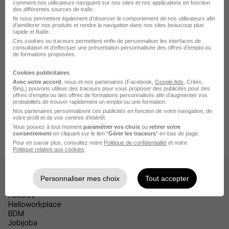
comment nos utilisateurs naviguent sur nos sites et nos applications en fonction
Emploi Châtillon-sur-Seine
des différentes sources de trafic.
Ils nous permettent également d’observer le comportement de nos utilisateurs afin
Emploi Auxonne
d'améliorer nos produits et rendre la navigation dans nos sites beaucoup plus
rapide et fluide.
Ces cookies ou traceurs permettent enfin de personnaliser les interfaces de
Emploi Montbard
consultation et d'effectuer une présentation personnalisée des offres d'emploi ou
de formations proposées.
Voir plus
Cookies publicitaires
Avec votre accord
, nous et nos partenaires (Facebook,
Google Ads
, Critéo,
Bing,) pouvons utiliser des traceurs pour vous proposer des publicités pour des
offres d’emploi ou des offres de formations personnalisés afin d’augmenter vos
Accueil
Emploi
Emploi Rouvray
Emploi Service Rouvray
probabilités de trouver rapidement un emploi ou une formation.
Nos partenaires personnalisent ces publicités en fonction de votre navigation, de
Emploi Aide à domicile Rouvray
votre profil et de vos centres d’intérêt.
Vous pouvez à tout moment
paramétrer vos choix
ou
retirer votre
Aide à Domicile en Alternance H/F
consentement
en cliquant sur le lien "
Gérer les traceurs
" en bas de page.
Pour en savoir plus, consultez notre
Politique de confidentialité
et notre
Politique relative aux cookies
.
Les sites
Personnaliser mes choix
Tout accepter
HelloCV
Helloworkplace
BDM
Jobijoba