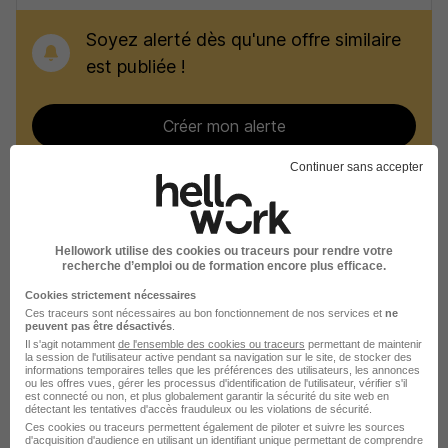
Soyez alerté dès qu'une offre similaire
est publiée !
Créer mon alerte
Continuer sans accepter
Recherches similaires
Hellowork utilise des cookies ou traceurs pour rendre votre
recherche d’emploi ou de formation encore plus efficace.
Emploi Aide à domicile
Cookies strictement nécessaires
Ces traceurs sont nécessaires au bon fonctionnement de nos services et
ne
Emploi Service
peuvent pas être désactivés
.
Il s'agit notamment
de l'ensemble des cookies ou traceurs
permettant de maintenir
Emploi Dijon
la session de l'utilisateur active pendant sa navigation sur le site, de stocker des
informations temporaires telles que les préférences des utilisateurs, les annonces
ou les offres vues, gérer les processus d'identification de l'utilisateur, vérifier s'il
Emploi Beaune
est connecté ou non, et plus globalement garantir la sécurité du site web en
détectant les tentatives d'accès frauduleux ou les violations de sécurité.
Emploi Semur-en-Auxois
Ces cookies ou traceurs permettent également de piloter et suivre les sources
d'acquisition d'audience en utilisant un identifiant unique permettant de comprendre