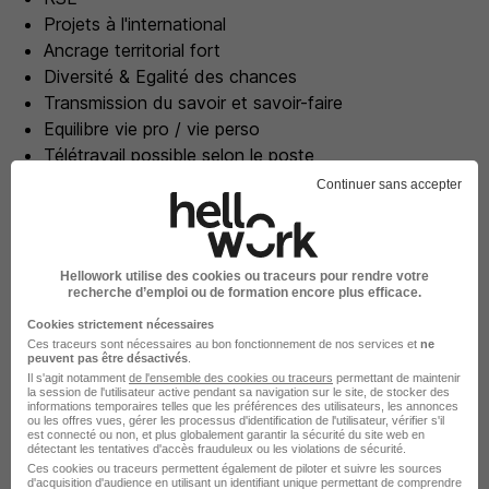
Projets à l'international
Ancrage territorial fort
Diversité & Egalité des chances
Transmission du savoir et savoir-faire
Equilibre vie pro / vie perso
Télétravail possible selon le poste
Continuer sans accepter
Les étapes de recrutement
Les étapes de recrutement peuvent varier selon l'offre à
Hellowork utilise des cookies ou traceurs pour rendre votre
recherche d’emploi ou de formation encore plus efficace.
laquelle vous postulez.
Cookies strictement nécessaires
Ces traceurs sont nécessaires au bon fonctionnement de nos services et
ne
Etude de votre candidature par un recruteur
peuvent pas être désactivés
.
Il s'agit notamment
de l'ensemble des cookies ou traceurs
permettant de maintenir
la session de l'utilisateur active pendant sa navigation sur le site, de stocker des
Transmission au manager si la candidature est
informations temporaires telles que les préférences des utilisateurs, les annonces
ou les offres vues, gérer les processus d'identification de l'utilisateur, vérifier s'il
retenue par le recruteur
est connecté ou non, et plus globalement garantir la sécurité du site web en
détectant les tentatives d'accès frauduleux ou les violations de sécurité.
Ces cookies ou traceurs permettent également de piloter et suivre les sources
Entretiens (téléphoniques ou en présentiel dans
d'acquisition d'audience en utilisant un identifiant unique permettant de comprendre