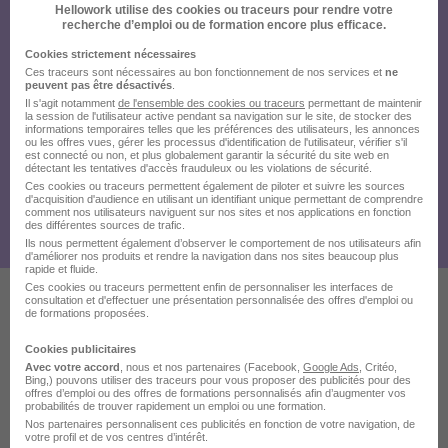
Hellowork utilise des cookies ou traceurs pour rendre votre
recherche d’emploi ou de formation encore plus efficace.
Cookies strictement nécessaires
Ces traceurs sont nécessaires au bon fonctionnement de nos services et
ne
peuvent pas être désactivés
.
Il s'agit notamment
de l'ensemble des cookies ou traceurs
permettant de maintenir
la session de l'utilisateur active pendant sa navigation sur le site, de stocker des
informations temporaires telles que les préférences des utilisateurs, les annonces
ou les offres vues, gérer les processus d'identification de l'utilisateur, vérifier s'il
est connecté ou non, et plus globalement garantir la sécurité du site web en
détectant les tentatives d'accès frauduleux ou les violations de sécurité.
Ces cookies ou traceurs permettent également de piloter et suivre les sources
d'acquisition d'audience en utilisant un identifiant unique permettant de comprendre
comment nos utilisateurs naviguent sur nos sites et nos applications en fonction
des différentes sources de trafic.
Ils nous permettent également d’observer le comportement de nos utilisateurs afin
d'améliorer nos produits et rendre la navigation dans nos sites beaucoup plus
rapide et fluide.
Ces cookies ou traceurs permettent enfin de personnaliser les interfaces de
consultation et d'effectuer une présentation personnalisée des offres d'emploi ou
de formations proposées.
Ces offres pourraient aussi
Cookies publicitaires
vous intéresser
Avec votre accord
, nous et nos partenaires (Facebook,
Google Ads
, Critéo,
Bing,) pouvons utiliser des traceurs pour vous proposer des publicités pour des
offres d’emploi ou des offres de formations personnalisés afin d’augmenter vos
probabilités de trouver rapidement un emploi ou une formation.
Nos partenaires personnalisent ces publicités en fonction de votre navigation, de
votre profil et de vos centres d’intérêt.