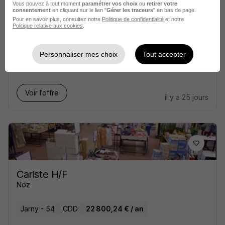
Vous pouvez à tout moment
paramétrer vos choix
ou
retirer votre
consentement
en cliquant sur le lien "
Gérer les traceurs
" en bas de page.
Pour en savoir plus, consultez notre
Politique de confidentialité
et notre
Politique relative aux cookies
.
Cariste H/F
Myjobest
Personnaliser mes choix
Tout accepter
Boulay-Moselle - 57
Intérim
12,31 - 13 € / heure
Voir l’offre
il y a 25 jours
Cariste H/F
Noz
Jarny - 54
CDD
22 800,24 € / an