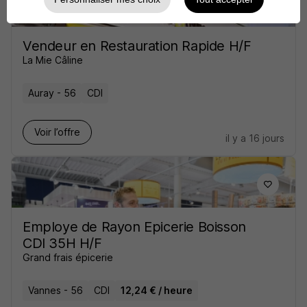
Vendeur en Restauration Rapide H/F
La Mie Câline
Auray - 56
CDI
Voir l’offre
il y a 16 jours
Employe de Rayon Epicerie Boisson
CDI 35H H/F
Grand frais épicerie
Vannes - 56
CDI
12,24 € / heure