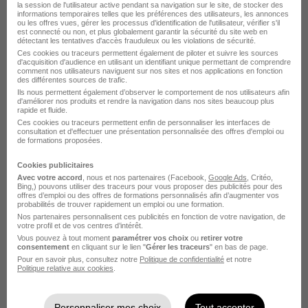
Sodexo
la session de l'utilisateur active pendant sa navigation sur le site, de stocker des
informations temporaires telles que les préférences des utilisateurs, les annonces
ou les offres vues, gérer les processus d'identification de l'utilisateur, vérifier s'il
est connecté ou non, et plus globalement garantir la sécurité du site web en
Lanester - 56
CDI
détectant les tentatives d'accès frauduleux ou les violations de sécurité.
Ces cookies ou traceurs permettent également de piloter et suivre les sources
d'acquisition d'audience en utilisant un identifiant unique permettant de comprendre
comment nos utilisateurs naviguent sur nos sites et nos applications en fonction
Voir l’offre
des différentes sources de trafic.
il y a 9 jours
Ils nous permettent également d’observer le comportement de nos utilisateurs afin
d'améliorer nos produits et rendre la navigation dans nos sites beaucoup plus
rapide et fluide.
Ces cookies ou traceurs permettent enfin de personnaliser les interfaces de
consultation et d'effectuer une présentation personnalisée des offres d'emploi ou
de formations proposées.
Cookies publicitaires
Hôtesse de Caisse - Août 2026 H/F
Avec votre accord
, nous et nos partenaires (Facebook,
Google Ads
, Critéo,
Sofia Holding
Bing,) pouvons utiliser des traceurs pour vous proposer des publicités pour des
offres d’emploi ou des offres de formations personnalisés afin d’augmenter vos
probabilités de trouver rapidement un emploi ou une formation.
Nos partenaires personnalisent ces publicités en fonction de votre navigation, de
Vannes - 56
CDD
Temps partiel
votre profil et de vos centres d’intérêt.
Vous pouvez à tout moment
paramétrer vos choix
ou
retirer votre
consentement
en cliquant sur le lien "
Gérer les traceurs
" en bas de page.
Voir l’offre
Pour en savoir plus, consultez notre
Politique de confidentialité
et notre
il y a 9 jours
Politique relative aux cookies
.
Personnaliser mes choix
Tout accepter