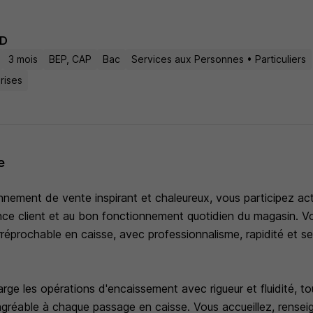
D
3 mois
BEP, CAP
Bac
Services aux Personnes • Particuliers
rises
e
nnement de vente inspirant et chaleureux, vous participez ac
ence client et au bon fonctionnement quotidien du magasin. Vo
irréprochable en caisse, avec professionnalisme, rapidité et s
ge les opérations d'encaissement avec rigueur et fluidité, to
 agréable à chaque passage en caisse. Vous accueillez, rensei