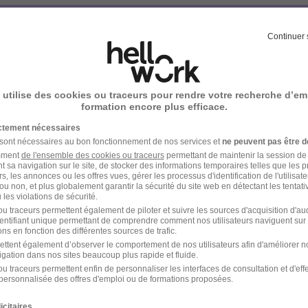
Continuer 
votre compte Hellowork 
z votre candidature !
 utilise des cookies ou traceurs pour rendre votre recherche d’em
formation encore plus efficace.
ictement nécessaires
 sont nécessaires au bon fonctionnement de nos services et
ne peuvent pas être d
amment
de l'ensemble des cookies ou traceurs
permettant de maintenir la session de l
t sa navigation sur le site, de stocker des informations temporaires telles que les 
rs, les annonces ou les offres vues, gérer les processus d'identification de l'utilisateur,
ou non, et plus globalement garantir la sécurité du site web en détectant les tentati
les violations de sécurité.
u traceurs permettent également de piloter et suivre les sources d'acquisition d'a
identifiant unique permettant de comprendre comment nos utilisateurs naviguent sur 
ns en fonction des différentes sources de trafic.
ettent également d’observer le comportement de nos utilisateurs afin d'améliorer no
igation dans nos sites beaucoup plus rapide et fluide.
u traceurs permettent enfin de personnaliser les interfaces de consultation et d'eff
personnalisée des offres d'emploi ou de formations proposées.
icitaires