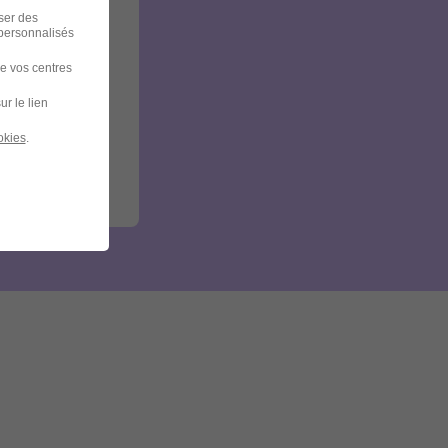
iser des
 personnalisés
de vos centres
ur le lien
okies
.