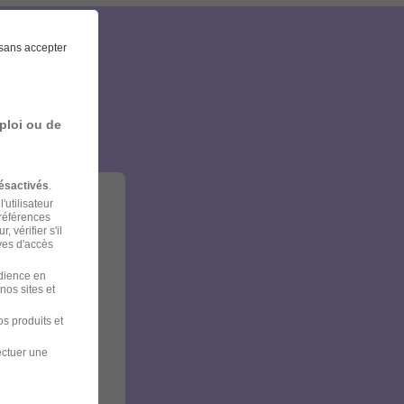
sans accepter
et
ploi ou de
ésactivés
.
'utilisateur
préférences
 vérifier s'il
ves d'accès
udience en
nos sites et
s produits et
ectuer une