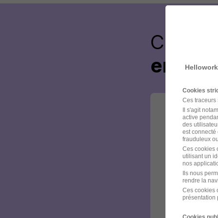
Créez 
envoye
Hellowork
Cookies str
Ces traceurs
Il s'agit not
active pendan
des utilisateu
est connecté 
frauduleux ou 
Ces cookies o
utilisant un 
nos applicatio
Ils nous perm
rendre la nav
Ces cookies o
présentation 
Cookies publ