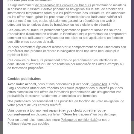
Il s'agit notamment
de l'ensemble des cookies ou traceurs
permettant de maintenir
la session de l'utilisateur active pendant sa navigation sur le site, de stocker des
informations temporaires telles que les préférences des utilisateurs, les annonces
ou les offres vues, gérer les processus d'identification de l'utilisateur, vérifier s'il
est connecté ou non, et plus globalement garantir la sécurité du site web en
détectant les tentatives d'accès frauduleux ou les violations de sécurité.
Ces cookies ou traceurs permettent également de piloter et suivre les sources
d'acquisition d'audience en utilisant un identifiant unique permettant de comprendre
comment nos utilisateurs naviguent sur nos sites et nos applications en fonction
des différentes sources de trafic.
Ils nous permettent également d’observer le comportement de nos utilisateurs afin
d'améliorer nos produits et rendre la navigation dans nos sites beaucoup plus
rapide et fluide.
Ces cookies ou traceurs permettent enfin de personnaliser les interfaces de
consultation et d'effectuer une présentation personnalisée des offres d'emploi ou
de formations proposées.
Cookies publicitaires
Avec votre accord
, nous et nos partenaires (Facebook,
Google Ads
, Critéo,
Bing,) pouvons utiliser des traceurs pour vous proposer des publicités pour des
offres d’emploi ou des offres de formations personnalisés afin d’augmenter vos
probabilités de trouver rapidement un emploi ou une formation.
Nos partenaires personnalisent ces publicités en fonction de votre navigation, de
votre profil et de vos centres d’intérêt.
Vous pouvez à tout moment
paramétrer vos choix
ou
retirer votre
consentement
en cliquant sur le lien "
Gérer les traceurs
" en bas de page.
Pour en savoir plus, consultez notre
Politique de confidentialité
et notre
Politique relative aux cookies
.