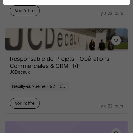
Voir l’offre
il y a 22 jours
Responsable de Projets - Opérations
Commerciales & CRM H/F
JCDecaux
Neuilly-sur-Seine - 92
CDI
Voir l’offre
il y a 22 jours