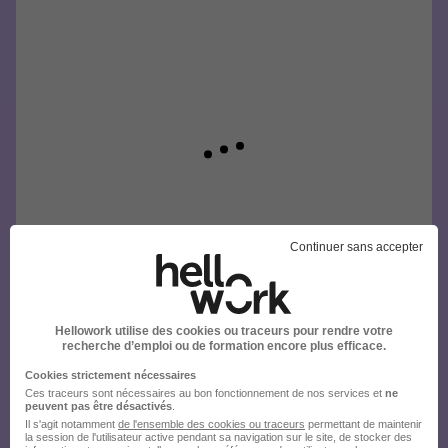
Continuer sans accepter
Hellowork utilise des cookies ou traceurs pour rendre votre
recherche d’emploi ou de formation encore plus efficace.
Cookies strictement nécessaires
Ces traceurs sont nécessaires au bon fonctionnement de nos services et
ne
peuvent pas être désactivés
.
Il s'agit notamment
de l'ensemble des cookies ou traceurs
permettant de maintenir
la session de l'utilisateur active pendant sa navigation sur le site, de stocker des