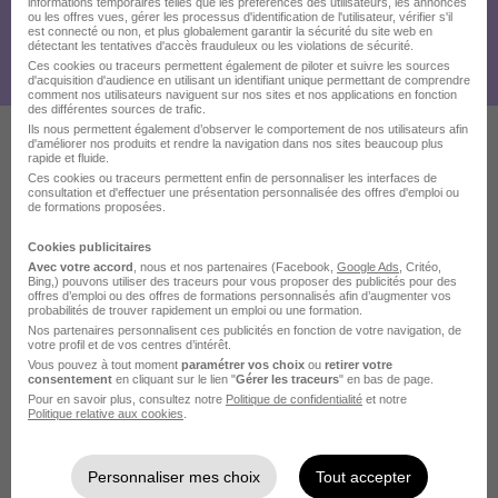
informations temporaires telles que les préférences des utilisateurs, les annonces
ou les offres vues, gérer les processus d'identification de l'utilisateur, vérifier s'il
est connecté ou non, et plus globalement garantir la sécurité du site web en
détectant les tentatives d'accès frauduleux ou les violations de sécurité.
Ces cookies ou traceurs permettent également de piloter et suivre les sources
d'acquisition d'audience en utilisant un identifiant unique permettant de comprendre
comment nos utilisateurs naviguent sur nos sites et nos applications en fonction
des différentes sources de trafic.
Ils nous permettent également d’observer le comportement de nos utilisateurs afin
d'améliorer nos produits et rendre la navigation dans nos sites beaucoup plus
rapide et fluide.
Ces offres pourraient aussi
Ces cookies ou traceurs permettent enfin de personnaliser les interfaces de
consultation et d'effectuer une présentation personnalisée des offres d'emploi ou
vous intéresser
de formations proposées.
Cookies publicitaires
Avec votre accord
, nous et nos partenaires (Facebook,
Google Ads
, Critéo,
Bing,) pouvons utiliser des traceurs pour vous proposer des publicités pour des
offres d’emploi ou des offres de formations personnalisés afin d’augmenter vos
probabilités de trouver rapidement un emploi ou une formation.
Nos partenaires personnalisent ces publicités en fonction de votre navigation, de
votre profil et de vos centres d’intérêt.
Vous pouvez à tout moment
paramétrer vos choix
ou
retirer votre
Jd-Ingénieur·e Intégration Mécanique
consentement
en cliquant sur le lien "
Gérer les traceurs
" en bas de page.
Soufflante et Compresseur Bp H/F
Pour en savoir plus, consultez notre
Politique de confidentialité
et notre
Politique relative aux cookies
.
Safran
Moissy-Cramayel - 77
CDI
Personnaliser mes choix
Tout accepter