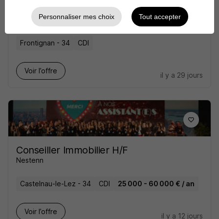
Conseiller Immobilier H/F
Personnaliser mes choix
Tout accepter
Century 21
Frontignan - 34
CDI
Voir l’offre
il y a 29 jours
Conseiller Immobilier H/F
Nestenn
Castelnau-le-Lez - 34
CDI
25 000 - 60 000 € / an
Voir l’offre
il y a 12 jours