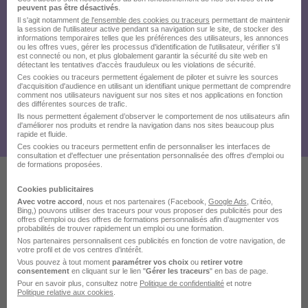
peuvent pas être désactivés
.
Il s'agit notamment
de l'ensemble des cookies ou traceurs
permettant de maintenir
la session de l'utilisateur active pendant sa navigation sur le site, de stocker des
informations temporaires telles que les préférences des utilisateurs, les annonces
ou les offres vues, gérer les processus d'identification de l'utilisateur, vérifier s'il
est connecté ou non, et plus globalement garantir la sécurité du site web en
détectant les tentatives d'accès frauduleux ou les violations de sécurité.
Ces cookies ou traceurs permettent également de piloter et suivre les sources
d'acquisition d'audience en utilisant un identifiant unique permettant de comprendre
comment nos utilisateurs naviguent sur nos sites et nos applications en fonction
des différentes sources de trafic.
Ils nous permettent également d’observer le comportement de nos utilisateurs afin
d'améliorer nos produits et rendre la navigation dans nos sites beaucoup plus
rapide et fluide.
Ces cookies ou traceurs permettent enfin de personnaliser les interfaces de
consultation et d'effectuer une présentation personnalisée des offres d'emploi ou
de formations proposées.
Cookies publicitaires
Ces offres pourraient aussi
Avec votre accord
, nous et nos partenaires (Facebook,
Google Ads
, Critéo,
Bing,) pouvons utiliser des traceurs pour vous proposer des publicités pour des
vous intéresser
offres d’emploi ou des offres de formations personnalisés afin d’augmenter vos
probabilités de trouver rapidement un emploi ou une formation.
Nos partenaires personnalisent ces publicités en fonction de votre navigation, de
votre profil et de vos centres d’intérêt.
Vous pouvez à tout moment
paramétrer vos choix
ou
retirer votre
consentement
en cliquant sur le lien "
Gérer les traceurs
" en bas de page.
Pour en savoir plus, consultez notre
Politique de confidentialité
et notre
Politique relative aux cookies
.