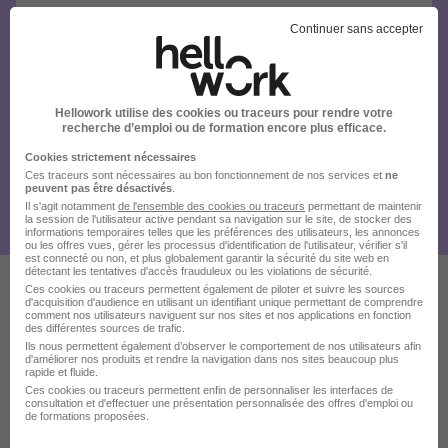
Continuer sans accepter
Hellowork utilise des cookies ou traceurs pour rendre votre
recherche d’emploi ou de formation encore plus efficace.
Cookies strictement nécessaires
Ces traceurs sont nécessaires au bon fonctionnement de nos services et
ne
peuvent pas être désactivés
.
Il s'agit notamment
de l'ensemble des cookies ou traceurs
permettant de maintenir
la session de l'utilisateur active pendant sa navigation sur le site, de stocker des
informations temporaires telles que les préférences des utilisateurs, les annonces
ou les offres vues, gérer les processus d'identification de l'utilisateur, vérifier s'il
est connecté ou non, et plus globalement garantir la sécurité du site web en
détectant les tentatives d'accès frauduleux ou les violations de sécurité.
Ces cookies ou traceurs permettent également de piloter et suivre les sources
d'acquisition d'audience en utilisant un identifiant unique permettant de comprendre
Ces offres pourraient aussi
comment nos utilisateurs naviguent sur nos sites et nos applications en fonction
des différentes sources de trafic.
vous intéresser
Ils nous permettent également d’observer le comportement de nos utilisateurs afin
d'améliorer nos produits et rendre la navigation dans nos sites beaucoup plus
rapide et fluide.
Ces cookies ou traceurs permettent enfin de personnaliser les interfaces de
consultation et d'effectuer une présentation personnalisée des offres d'emploi ou
de formations proposées.