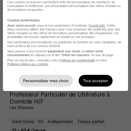
H/F
Ces cookies ou traceurs permettent enfin de personnaliser les interfaces de
consultation et d'effectuer une présentation personnalisée des offres d'emploi ou
Les Sherpas
de formations proposées.
Cookies publicitaires
Saint-Denis - 93
Indépendant
Temps partiel
Avec votre accord
, nous et nos partenaires (Facebook,
Google Ads
, Critéo,
Bing,) pouvons utiliser des traceurs pour vous proposer des publicités pour des
15 - 40 € / heure
+ 1
offres d’emploi ou des offres de formations personnalisés afin d’augmenter vos
probabilités de trouver rapidement un emploi ou une formation.
Nos partenaires personnalisent ces publicités en fonction de votre navigation, de
votre profil et de vos centres d’intérêt.
Voir l’offre
il y a 9 jours
Vous pouvez à tout moment
paramétrer vos choix
ou
retirer votre
consentement
en cliquant sur le lien "
Gérer les traceurs
" en bas de page.
Pour en savoir plus, consultez notre
Politique de confidentialité
et notre
Politique relative aux cookies
.
Personnaliser mes choix
Tout accepter
Professeur Particulier de Littérature à
Domicile H/F
Les Sherpas
Saint-Denis - 93
Indépendant
Temps partiel
15 - 40 € / heure