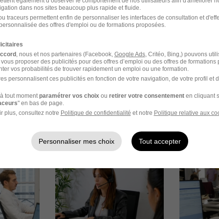
ettent également d’observer le comportement de nos utilisateurs afin d'améliorer no
ng en images
igation dans nos sites beaucoup plus rapide et fluide.
u traceurs permettent enfin de personnaliser les interfaces de consultation et d'eff
personnalisée des offres d'emploi ou de formations proposées.
icitaires
accord
, nous et nos partenaires (Facebook,
Google Ads
, Critéo, Bing,) pouvons util
 vous proposer des publicités pour des offres d’emploi ou des offres de formations
ter vos probabilités de trouver rapidement un emploi ou une formation.
es personnalisent ces publicités en fonction de votre navigation, de votre profil et 
à tout moment
paramétrer vos choix
ou
retirer votre consentement
en cliquant s
raceurs
" en bas de page.
r plus, consultez notre
Politique de confidentialité
et notre
Politique relative aux co
Personnaliser mes choix
Tout accepter