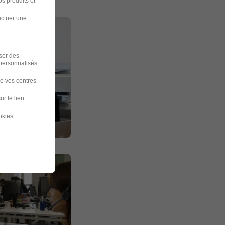
s produits et
ectuer une
iser des
 personnalisés
de vos centres
ur le lien
okies
.