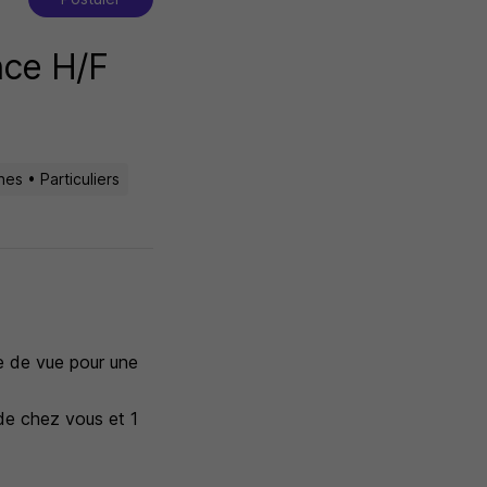
nce H/F
es • Particuliers
re de vue pour une
de chez vous et 1