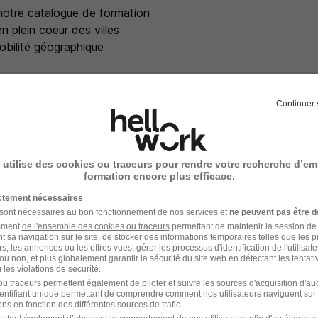
 notre catalogue de formation
n plein coeur des villes
mobilité géographique
intégration
Continuer 
gration peuvent varier selon la formation à laquelle vous postulez.
 utilise des cookies ou traceurs pour rendre votre recherche d’em
ion par l'équipe RH
formation encore plus efficace.
ictement nécessaires
ec un manager
 sont nécessaires au bon fonctionnement de nos services et
ne peuvent pas être d
amment
de l'ensemble des cookies ou traceurs
permettant de maintenir la session de l
c un des associés
t sa navigation sur le site, de stocker des informations temporaires telles que les 
rs, les annonces ou les offres vues, gérer les processus d'identification de l'utilisateur,
ou non, et plus globalement garantir la sécurité du site web en détectant les tentati
les violations de sécurité.
u traceurs permettent également de piloter et suivre les sources d'acquisition d'a
identifiant unique permettant de comprendre comment nos utilisateurs naviguent sur 
ns en fonction des différentes sources de trafic.