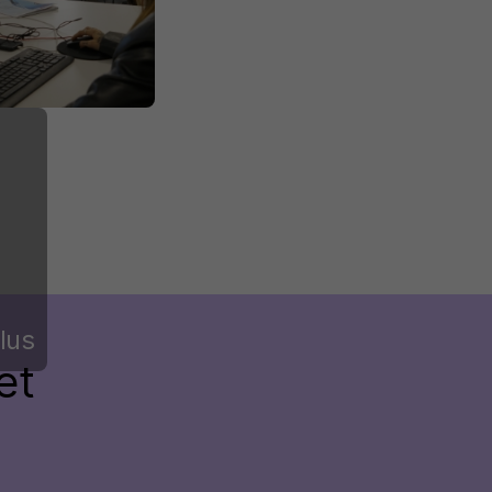
lus
et