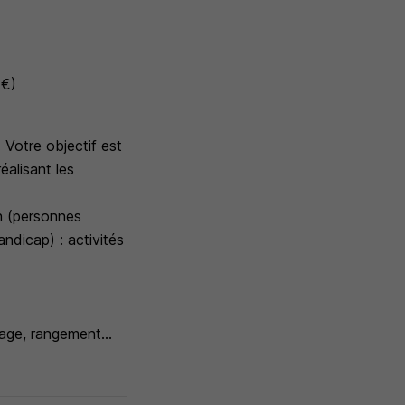
 €)
 Votre objectif est
éalisant les
n (personnes
ndicap) : activités
age, rangement...