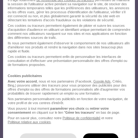
Il s'agit notamment
de l'ensemble des cookies ou traceurs
permettant de maintenir
la session de l'utilisateur active pendant sa navigation sur le site, de stocker des
sur le site du recruteur !
informations temporaires telles que les préférences des utilisateurs, les annonces
ou les offres vues, gérer les processus d'identification de l'utilisateur, vérifier s'il
est connecté ou non, et plus globalement garantir la sécurité du site web en
détectant les tentatives d'accès frauduleux ou les violations de sécurité.
Ces cookies ou traceurs permettent également de piloter et suivre les sources
d'acquisition d'audience en utilisant un identifiant unique permettant de comprendre
comment nos utilisateurs naviguent sur nos sites et nos applications en fonction
des différentes sources de trafic.
Ils nous permettent également d’observer le comportement de nos utilisateurs afin
d'améliorer nos produits et rendre la navigation dans nos sites beaucoup plus
rapide et fluide.
Ces cookies ou traceurs permettent enfin de personnaliser les interfaces de
consultation et d'effectuer une présentation personnalisée des offres d'emploi ou
de formations proposées.
Cookies publicitaires
Avec votre accord
, nous et nos partenaires (Facebook,
Google Ads
, Critéo,
Bing,) pouvons utiliser des traceurs pour vous proposer des publicités pour des
offres d’emploi ou des offres de formations personnalisés afin d’augmenter vos
probabilités de trouver rapidement un emploi ou une formation.
Nos partenaires personnalisent ces publicités en fonction de votre navigation, de
votre profil et de vos centres d’intérêt.
Vous pouvez à tout moment
paramétrer vos choix
ou
retirer votre
consentement
en cliquant sur le lien "
Gérer les traceurs
" en bas de page.
Pour en savoir plus, consultez notre
Politique de confidentialité
et notre
Politique relative aux cookies
.