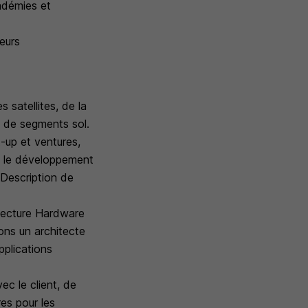
adémies et
teurs
 satellites, de la
n de segments sol.
t-up et ventures,
ec le développement
.Description de
itecture Hardware
ons un architecte
pplications
ec le client, de
res pour les