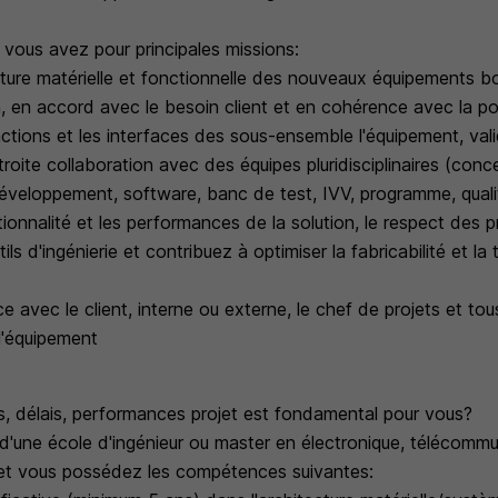
 vous avez pour principales missions:
tecture matérielle et fonctionnelle des nouveaux équipements 
on, en accord avec le besoin client et en cohérence avec la pol
nctions et les interfaces des sous-ensemble l'équipement, vali
roite collaboration avec des équipes pluridisciplinaires (conc
veloppement, software, banc de test, IVV, programme, qualité
tionnalité et les performances de la solution, le respect des 
ls d'ingénierie et contribuez à optimiser la fabricabilité et la 
ace avec le client, interne ou externe, le chef de projets et tou
 l'équipement
s, délais, performances projet est fondamental pour vous?
d'une école d'ingénieur ou master en électronique, télécommu
t vous possédez les compétences suivantes: