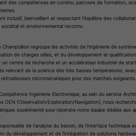
nt des compétences en continu: parcours de formation, ac
ternes
 inclusif, bienveillant et respectant l'équilibre des collabora
sociétal et environnemental reconnu
 Champollion regroupe les activités de l'ingénierie de systèmes
sation de charges utiles, et du développement et qualificatio
t un centre de recherche et un accélérateur industriel de star
ités relevant de la science des très basses températures, av
e refroidisseurs micromécaniques pour des marchés exigeants
Compétence Ingénierie Electronique, au sein du service Arch
s OEN (Observation/Exploration/Navigation), nous recherch
riques expérimenté pour rejoindre notre équipe dédiée aux a
sponsable de l'analyse du besoin, de l'interface technique av
suivi du développement et de l'intégration de solutions hardwa