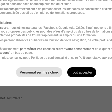
ettent également d’observer le comportement de nos utilisateurs afin d'améliorer no
igation dans nos sites beaucoup plus rapide et fluide.
u traceurs permettent enfin de personnaliser les interfaces de consultation et d'eff
personnalisée des offres d'emploi ou de formations proposées.
ez Thales
icitaires
ance
accord
, nous et nos partenaires (Facebook,
Google Ads
, Critéo, Bing,) pouvons util
 vous proposer des publicités pour des offres d’emploi ou des offres de formations
emble un avenir de confiance
ter vos probabilités de trouver rapidement un emploi ou une formation.
r mondial des hautes technologies spécialisé dans trois secteu
es personnalisent ces publicités en fonction de votre navigation, de votre profil et 
 Aéronautique & Spatial, et Cyber & Digital. Il développe des 
à tout moment
paramétrer vos choix
ou
retirer votre consentement
en cliquant s
ibuent à un monde plus sûr, plus respectueux de l'environnement
raceurs
" en bas de page.
 près de 4,5 milliards d'euros par an en Recherche & Dévelop
r plus, consultez notre
Politique de confidentialité
et notre
Politique relative aux co
domaines clés de l'innovation tels que l'IA, la cybersécurité,
oud et la 6G. Thales compte près de 85 000 collaborateurs 
Personnaliser mes choix
Tout accepter
, vos avantages
 Réf : R0326717