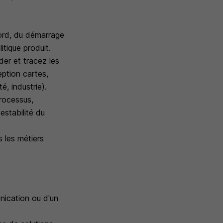
bord, du démarrage
itique produit.
der et tracez les
eption cartes,
, industrie).
processus,
testabilité du
s les métiers
nication ou d'un