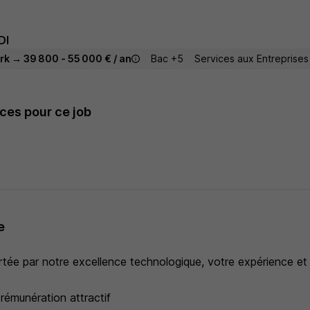
DI
rk → 39 800 - 55 000 € / an
Bac +5
Services aux Entreprises
es pour ce job
e
rtée par notre excellence technologique, votre expérience et
émunération attractif