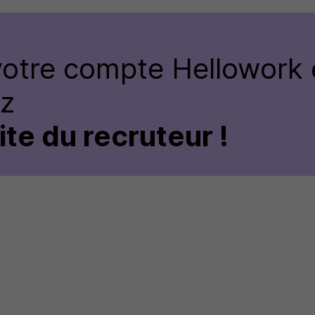
votre compte
Hellowork 
ez
site du recruteur !