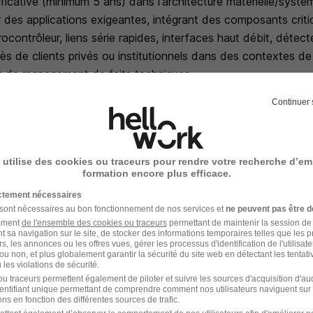
ificative (minimum 5 ans) dans l'architecture matérielle/systè
 des applications exigeantes, intégrant des composants crit
contrôleur, liens série rapides, interfaces haut débit, détect
ès de clients privés ou institutionnels dans des contextes d
et de management de faits techniques.
incipes, des outils et des processus de développement de s
Continuer 
e traçabilité des exigences et de gestion de configuration
qué des clients privés ou institutionnels dans des contextes
 et de management de faits techniques
 utilise des cookies ou traceurs pour rendre votre recherche d’em
ans le domaine des radars ou de l'altimétrie serait un plus .
formation encore plus efficace.
à l'écrit comme à l'oral
ictement nécessaires
 sont nécessaires au bon fonctionnement de nos services et
ne peuvent pas être d
e, curiosité et sens de l'organisation sont des qualités que l
amment
de l'ensemble des cookies ou traceurs
permettant de maintenir la session de l
fait pour vous!
t sa navigation sur le site, de stocker des informations temporaires telles que les 
rs, les annonces ou les offres vues, gérer les processus d'identification de l'utilisateur,
Handi-Engagée, reconnait tous les talents. La diversité est not
ou non, et plus globalement garantir la sécurité du site web en détectant les tentati
les violations de sécurité.
ez nous !
u traceurs permettent également de piloter et suivre les sources d'acquisition d'a
identifiant unique permettant de comprendre comment nos utilisateurs naviguent sur 
ns en fonction des différentes sources de trafic.