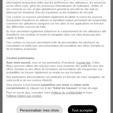
informations temporaires telles que les préférences des utilisateurs, les annonces
ou les offres vues, gérer les processus d'identification de l'utilisateur, vérifier s'il
est connecté ou non, et plus globalement garantir la sécurité du site web en
A propos de nous
détectant les tentatives d'accès frauduleux ou les violations de sécurité.
Ces cookies ou traceurs permettent également de piloter et suivre les sources
d'acquisition d'audience en utilisant un identifiant unique permettant de comprendre
Adecco Medical est un acteur majeur des solutions
comment nos utilisateurs naviguent sur nos sites et nos applications en fonction
des différentes sources de trafic.
emploi des professionnels de la santé. Nous intervenons
Ils nous permettent également d’observer le comportement de nos utilisateurs afin
d'améliorer nos produits et rendre la navigation dans nos sites beaucoup plus
dans les secteurs du sanitaire, du médico-social, du
rapide et fluide.
bloc, de la rééducation, de la santé au travail, de la
Ces cookies ou traceurs permettent enfin de personnaliser les interfaces de
consultation et d'effectuer une présentation personnalisée des offres d'emploi ou
pharmacie, de la santé mentale, du libéral, de la petite
de formations proposées.
enfance, de l'handicap et du social. Dans nos 95
Cookies publicitaires
agences en France et Outre-mer, nos collaborateurs
Avec votre accord
, nous et nos partenaires (Facebook,
Google Ads
, Critéo,
Bing,) pouvons utiliser des traceurs pour vous proposer des publicités pour des
développent avec les professionnels de santé une
offres d’emploi ou des offres de formations personnalisés afin d’augmenter vos
probabilités de trouver rapidement un emploi ou une formation.
relation de confiance et de proximité pour accompagner
Nos partenaires personnalisent ces publicités en fonction de votre navigation, de
votre profil et de vos centres d’intérêt.
au mieux leur carrière et leur formation.
Vous pouvez à tout moment
paramétrer vos choix
ou
retirer votre
consentement
en cliquant sur le lien "
Gérer les traceurs
" en bas de page.
Nous proposons des contrats en CDI, CDD, intérim,
Pour en savoir plus, consultez notre
Politique de confidentialité
et notre
vacation, libéral, CDI intérimaire et CDI apprenant.
Politique relative aux cookies
.
Personnaliser mes choix
Tout accepter