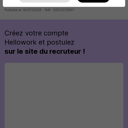
Publiée le 16/07/2026 - Réf : 2053312901
Créez votre compte
Hellowork et postulez
sur le site du recruteur !