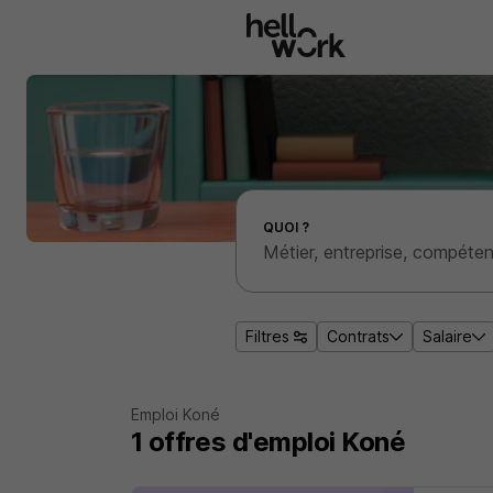
Aller au contenu principal
Effectuer une recherche d'emploi par localité
QUOI ?
Filtres
Contrats
Salaire
Emploi Koné
1
offres d'emploi
Koné