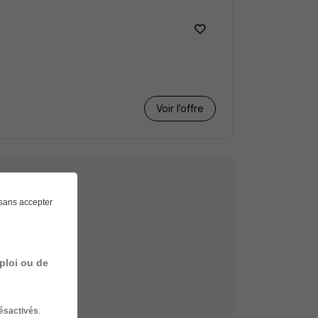
Voir l’offre
sans accepter
echerche
ploi ou de
onie
ésactivés
.