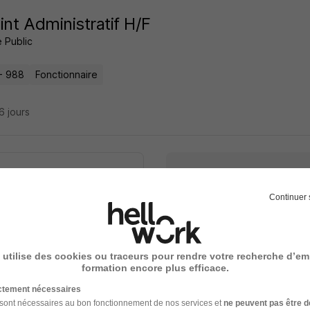
int Administratif H/F
 Public
- 988
Fonctionnaire
26 jours
Continuer 
Élargissez votre r
 utilise des cookies ou traceurs pour rendre votre recherche d’em
Emploi Koné
cette recherche dès leur
formation encore plus efficace.
Emploi en Nouvelle-Caléd
ictement nécessaires
Emploi en Outre Mer
 sont nécessaires au bon fonctionnement de nos services et
ne peuvent pas être d