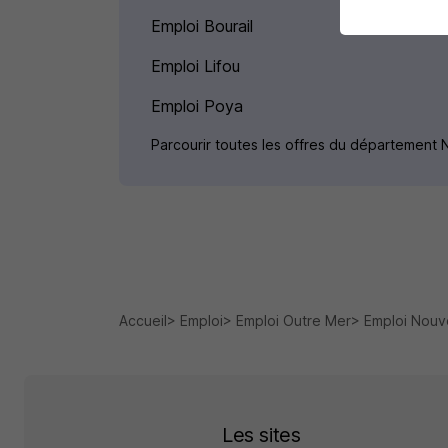
Emploi Bourail
Emploi Lifou
Emploi Poya
Parcourir toutes les offres du département
Accueil
Emploi
Emploi Outre Mer
Emploi Nouv
Les sites