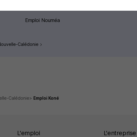
Emploi Dumbéa
Emploi Nouméa
 Nouvelle-Calédonie
elle-Calédonie
Emploi Koné
L'emploi
L'entreprise