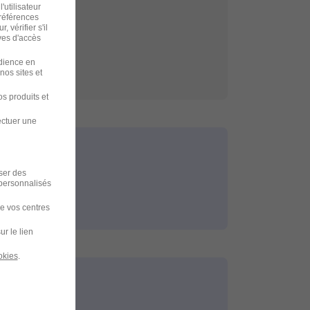
à Koné
'utilisateur
préférences
 vérifier s'il
ves d'accès
udience en
nos sites et
s produits et
ectuer une
iser des
 personnalisés
de vos centres
ur le lien
okies
.