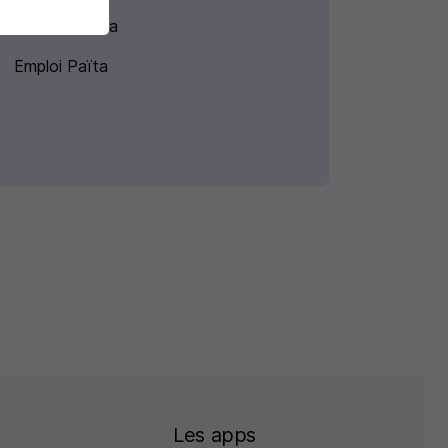
Emploi La Foa
Emploi Païta
Les apps