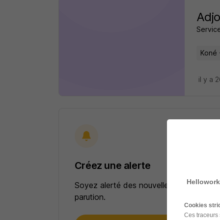
Adjo
Service
Koné 
il y a 
Créez une alerte
Hellowork
Soyez alerté des nouvelles offres pour 
parution.
Cookies str
Ces traceurs