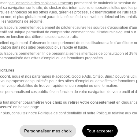
Entreprises qui recrutent 
e
amment
de l'ensemble des cookies ou traceurs
permettant de maintenir la session de l
t sa navigation sur le site, de stocker des informations temporaires telles que les 
rs, les annonces ou les offres vues, gérer les processus d'identification de l'utilisateur,
ou non, et plus globalement garantir la sécurité du site web en détectant les tentati
ceptez les
CGU
et déclarez
les violations de sécurité.
rotection des données du
u traceurs permettent également de piloter et suivre les sources d'acquisition d'a
identifiant unique permettant de comprendre comment nos utilisateurs naviguent sur 
ns en fonction des différentes sources de trafic.
ettent également d’observer le comportement de nos utilisateurs afin d'améliorer no
igation dans nos sites beaucoup plus rapide et fluide.
u traceurs permettent enfin de personnaliser les interfaces de consultation et d'eff
personnalisée des offres d'emploi ou de formations proposées.
icitaires
accord
, nous et nos partenaires (Facebook,
Google Ads
, Critéo, Bing,) pouvons util
 vous proposer des publicités pour des offres d’emploi ou des offres de formations
ter vos probabilités de trouver rapidement un emploi ou une formation.
es personnalisent ces publicités en fonction de votre navigation, de votre profil et 
à tout moment
paramétrer vos choix
ou
retirer votre consentement
en cliquant s
raceurs
" en bas de page.
r plus, consultez notre
Politique de confidentialité
et notre
Politique relative aux co
 Koné
Personnaliser mes choix
Tout accepter