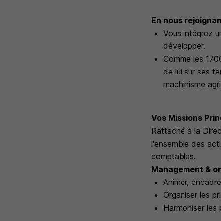
En nous rejoignan
Vous intégrez u
développer.
Comme les 1700 
de lui sur ses t
machinisme agric
Vos Missions Princ
Rattaché à la Dire
l'ensemble des act
comptables.
Management & or
Animer, encadre
Organiser les pr
Harmoniser les p