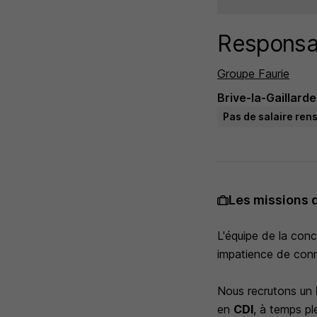
Responsab
Groupe Faurie
Brive-la-Gaillarde
Pas de salaire ren
Les missions 
L'équipe de la con
impatience de conna
Nous recrutons un
en
CDI
, à temps pl