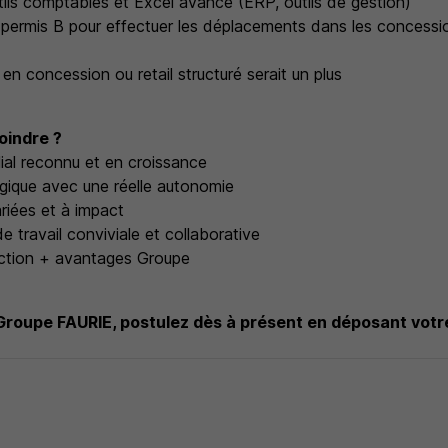
utils comptables et Excel avancé (ERP, outils de gestion)
du permis B pour effectuer les déplacements dans les concess
n concession ou retail structuré serait un plus
oindre ?
ial reconnu et en croissance
gique avec une réelle autonomie
riées et à impact
 travail conviviale et collaborative
nction + avantages Groupe
 Groupe FAURIE, postulez dès à présent en déposant votr
s