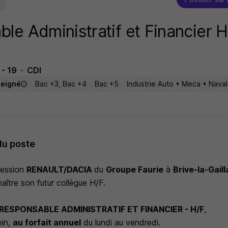
le Administratif et Financier H
 - 19
CDI
seigné
Bac +3, Bac +4
Bac +5
Industrie Auto • Meca • Nava
du poste
cession
RENAULT/DACIA
du
Groupe Faurie
à
Brive-la-Gail
ître son futur collègue H/F.
RESPONSABLE ADMINISTRATIF ET FINANCIER - H/F
,
ein,
au forfait annuel
du lundi au vendredi.