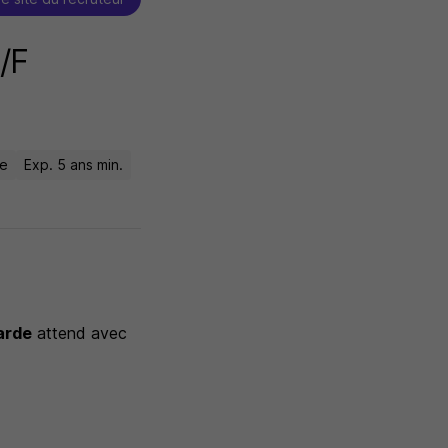
/F
le
Exp. 5 ans min.
larde
attend avec