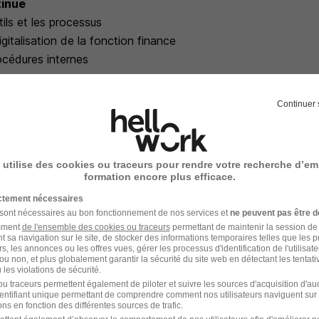
tinue
tils et les processus
igitalisation de la fonction finance
rocédures internes
Continuer 
plémentaires :
ive-La-Gaillarde
prévoir dans les concessions de votre périmètre et au siège
: DCSNET, SAGE immo et Excel
 utilise des cookies ou traceurs pour rendre votre recherche d’em
formation encore plus efficace.
ictement nécessaires
 sont nécessaires au bon fonctionnement de nos services et
ne peuvent pas être d
amment
de l'ensemble des cookies ou traceurs
permettant de maintenir la session de l
fonction
t sa navigation sur le site, de stocker des informations temporaires telles que les 
 pour les titres restaurant et ses avantages
rs, les annonces ou les offres vues, gérer les processus d'identification de l'utilisateur,
ou non, et plus globalement garantir la sécurité du site web en détectant les tentati
 CSE
les violations de sécurité.
s de mobilité interne au sein du Groupe Faurie, vous permett
u traceurs permettent également de piloter et suivre les sources d'acquisition d'a
identifiant unique permettant de comprendre comment nos utilisateurs naviguent sur 
compétences au fil de votre carrière
ns en fonction des différentes sources de trafic.