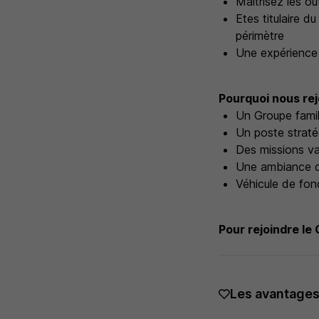
Maîtrisez les o
Etes titulaire 
périmètre
Une expérience e
Pourquoi nous rej
Un Groupe famil
Un poste straté
Des missions va
Une ambiance de
Véhicule de fo
Pour rejoindre le
Les avantage