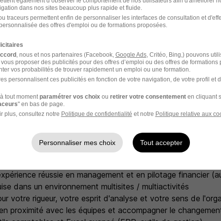
ettent également d’observer le comportement de nos utilisateurs afin d'améliorer no
ooptation attractive en cas d'embauche d'une de vos connai
igation dans nos sites beaucoup plus rapide et fluide.
tre implication dans le développement de notre équipe
u traceurs permettent enfin de personnaliser les interfaces de consultation et d'eff
personnalisée des offres d'emploi ou de formations proposées.
antages sociaux et culturels accessibles grâce à notre parten
s sur les séjours, participation partielle aux frais de billets 
icitaires
ivités sportives, aide à la scolarité... et bien d'autres à découv
accord
, nous et nos partenaires (Facebook,
Google Ads
, Critéo, Bing,) pouvons util
 vous proposer des publicités pour des offres d’emploi ou des offres de formations
ter vos probabilités de trouver rapidement un emploi ou une formation.
es personnalisent ces publicités en fonction de votre navigation, de votre profil et 
à tout moment
paramétrer vos choix
ou
retirer votre consentement
en cliquant s
raceurs
" en bas de page.
erché
r plus, consultez notre
Politique de confidentialité
et notre
Politique relative aux co
mation supérieure en Finance / Comptabilité (Bac +3 à Bac 
Personnaliser mes choix
Tout accepter
 expérience réussie en management et en pilotage financier (
ise dans un environnement multisites / multiactivités
r votre rigueur, votre esprit d'analyse et votre sens de l'org
r en proximité avec les équipes et accompagner le changemen